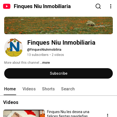
Finques Niu Inmobiliaria
Finques Niu Inmobiliaria
@FinquesNiuInmobiliria
13 subscribers
•
2 videos
More about this channel
...more
Subscribe
Home
Videos
Shorts
Search
Videos
Finques Niu les desea una
felices fiestas navideñas.