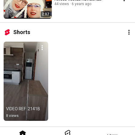
44 views
6 years ago
2:07
Shorts
VIDEO REF  2141B
8 views