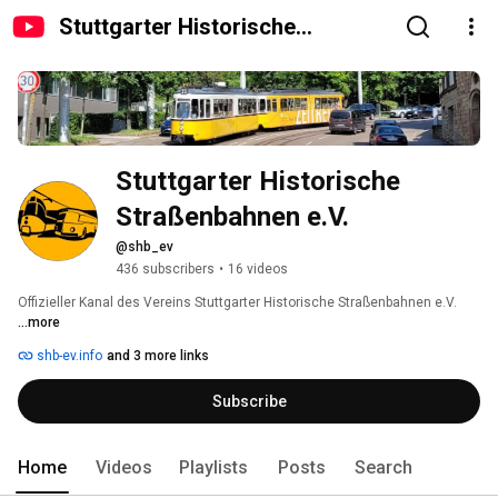
Stuttgarter Historische
Straßenbahnen e.V.
Stuttgarter Historische 
Straßenbahnen e.V.
@shb_ev
436 subscribers
•
16 videos
Offizieller Kanal des Vereins Stuttgarter Historische Straßenbahnen e.V. 
...more
shb-ev.info
and 3 more links
Subscribe
Home
Videos
Playlists
Posts
Search