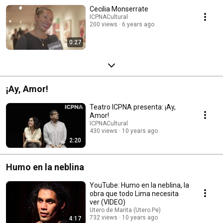
Cecilia Monserrate
ICPNACultural
200 views
6 years ago
0:27
¡Ay, Amor!
Teatro ICPNA presenta: ¡Ay,
Amor!
ICPNACultural
430 views
10 years ago
2:20
Humo en la neblina
YouTube: Humo en la neblina, la
obra que todo Lima necesita
ver (VIDEO)
Utero de Marita (Utero.Pe)
732 views
10 years ago
4:17