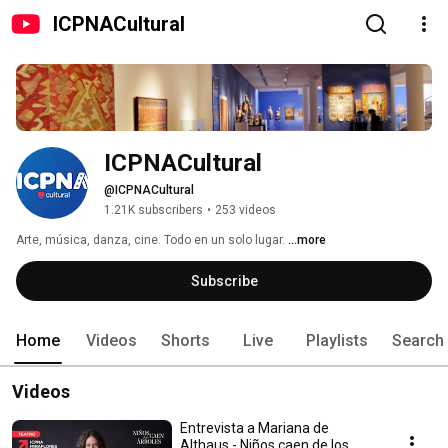
ICPNACultural
ICPNACultural
@ICPNACultural
1.21K subscribers
•
253 videos
Arte, música, danza, cine. Todo en un solo lugar. 
...more
Subscribe
Home
Videos
Shorts
Live
Playlists
Search
Videos
Entrevista a Mariana de
Althaus - Niños caen de los