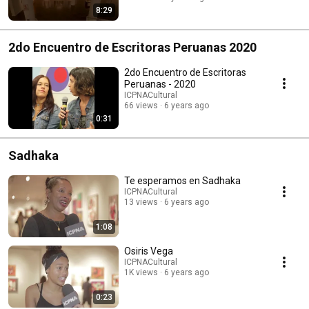
8:29
2do Encuentro de Escritoras Peruanas 2020
2do Encuentro de Escritoras
Peruanas - 2020
ICPNACultural
66 views
6 years ago
0:31
Sadhaka
Te esperamos en Sadhaka
ICPNACultural
13 views
6 years ago
1:08
Osiris Vega
ICPNACultural
1K views
6 years ago
0:23