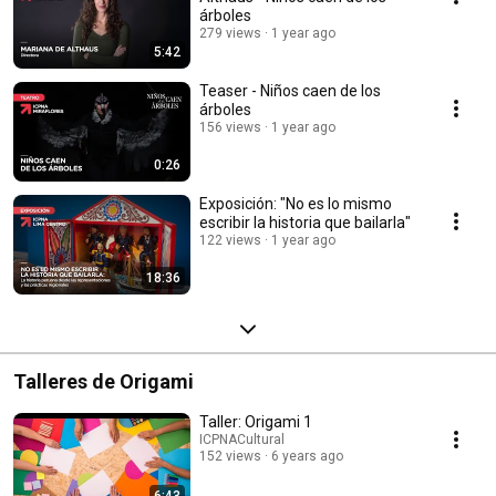
árboles
279 views
1 year ago
5:42
Teaser - Niños caen de los
árboles
156 views
1 year ago
0:26
Exposición: "No es lo mismo
escribir la historia que bailarla"
122 views
1 year ago
18:36
Talleres de Origami
Taller: Origami 1
ICPNACultural
152 views
6 years ago