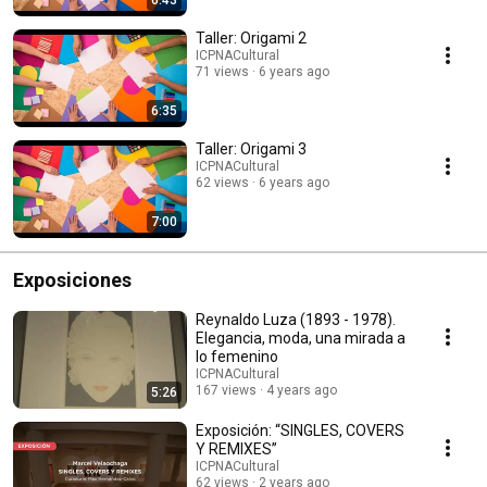
6:43
Taller: Origami 2
ICPNACultural
71 views
6 years ago
6:35
Taller: Origami 3
ICPNACultural
62 views
6 years ago
7:00
Exposiciones
Reynaldo Luza (1893 - 1978).
Elegancia, moda, una mirada a
lo femenino
ICPNACultural
167 views
4 years ago
5:26
Exposición: “SINGLES, COVERS
Y REMIXES”
ICPNACultural
62 views
2 years ago