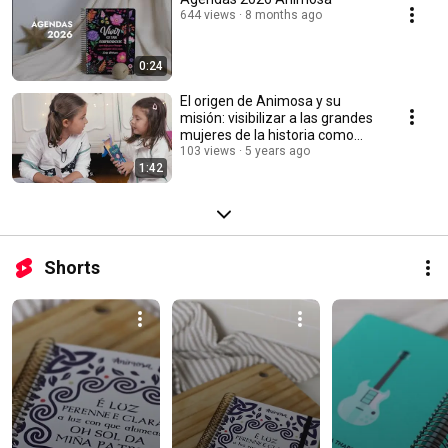
644 views
8 months ago
0:24
El origen de Animosa y su
misión: visibilizar a las grandes
mujeres de la historia como
referentes.
103 views
5 years ago
1:42
Shorts