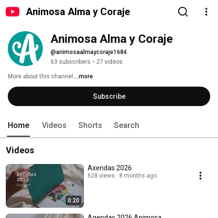
Animosa Alma y Coraje
Animosa Alma y Coraje
@animosaalmaycoraje1684
63 subscribers
•
27 videos
More about this channel
...more
Subscribe
Home
Videos
Shorts
Search
Videos
Axendas 2026
628 views
8 months ago
0:20
Agendas 2026 Animosa