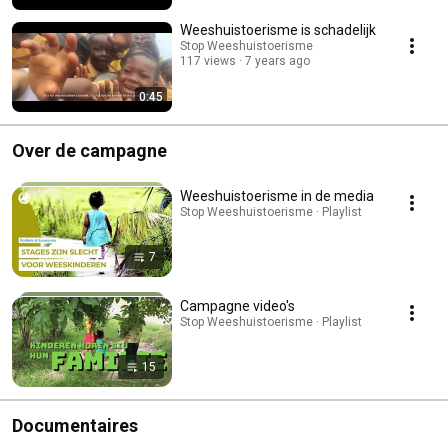
Weeshuistoerisme is schadelijk
Stop Weeshuistoerisme
117 views
7 years ago
0:45
Over de campagne
Weeshuistoerisme in de media
Stop Weeshuistoerisme · Playlist
7
Campagne video's
Stop Weeshuistoerisme · Playlist
15
Documentaires