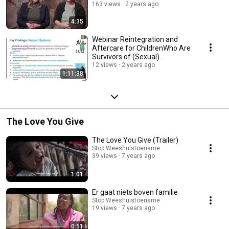
163 views
2 years ago
4:35
Webinar Reintegration and
Aftercare for ChildrenWho Are
Survivors of (Sexual)
Exploitation
12 views
2 years ago
1:11:38
The Love You Give
The Love You Give (Trailer)
Stop Weeshuistoerisme
39 views
7 years ago
1:01
Er gaat niets boven familie
Stop Weeshuistoerisme
19 views
7 years ago
0:51