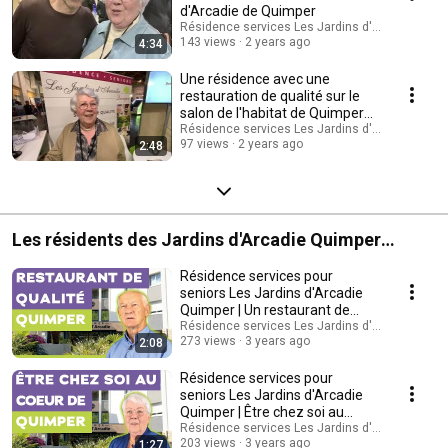
d'Arcadie de Quimper
Résidence services Les Jardins d'Arcadie Quim
143 views
2 years ago
4:34
Une résidence avec une
restauration de qualité sur le
salon de l'habitat de Quimper
2024
Résidence services Les Jardins d'Arcadie Quim
97 views
2 years ago
2:48
Les résidents des Jardins d'Arcadie Quimper
témoignent :
Résidence services pour
seniors Les Jardins d'Arcadie
Quimper | Un restaurant de
qualité
Résidence services Les Jardins d'Arcadie Quim
273 views
3 years ago
2:08
Résidence services pour
seniors Les Jardins d'Arcadie
Quimper | Être chez soi au
coeur de Quimper
Résidence services Les Jardins d'Arcadie Quim
203 views
3 years ago
1:27