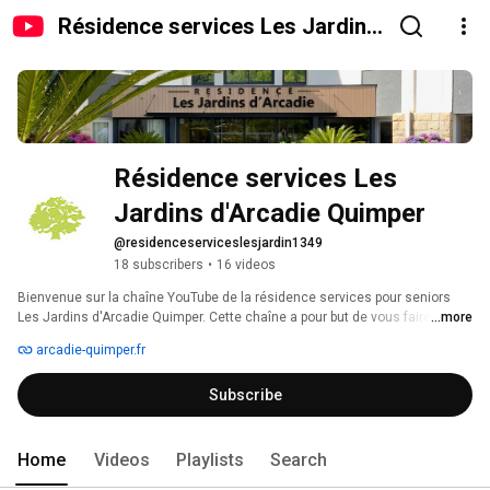
Résidence services Les Jardins
d'Arcadie Quimper
Résidence services Les 
Jardins d'Arcadie Quimper
@residenceserviceslesjardin1349
18 subscribers
•
16 videos
Bienvenue sur la chaîne YouTube de la résidence services pour seniors 
Les Jardins d'Arcadie Quimper. Cette chaîne a pour but de vous faire 
...more
découvrir notre belles résidence services au coeur de Quimper dans le 
arcadie-quimper.fr
quartier de Kerdrézec, à proximité des commerces, la résidence « Les 
Jardins d’Arcadie de Quimper » est implantée au cœur d’un écrin de 
Subscribe
verdure. Grâce au parc d’un hectare, vous pourrez profiter au quotidien de 
la végétation environnante en parcourant les allées à votre rythme. 
Home
Videos
Playlists
Search