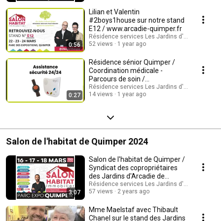
Lilian et Valentin
#2boys1house sur notre stand
E12 / www.arcadie-quimper.fr
Résidence services Les Jardins d'Arcadie Quim
52 views
1 year ago
0:56
Résidence sénior Quimper /
Coordination médicale -
Parcours de soin /
www.arcadie-quimper.fr
Résidence services Les Jardins d'Arcadie Quim
14 views
1 year ago
0:27
Salon de l'habitat de Quimper 2024
Salon de l'habitat de Quimper /
Syndicat des copropriétaires
des Jardins d'Arcadie de
Quimper
Résidence services Les Jardins d'Arcadie Quim
57 views
2 years ago
3:07
Mme Maelstaf avec Thibault
Chanel sur le stand des Jardins