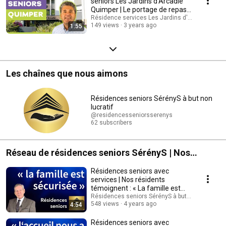
seniors Les Jardins d'Arcadie
Quimper | Le portage de repas
à domicile
Résidence services Les Jardins d'Arcadie Quim
149 views
3 years ago
1:55
Les chaînes que nous aimons
Résidences seniors SérényS à but non
lucratif
@residencesseniorsserenys
62 subscribers
Réseau de résidences seniors SérényS | Nos
résidents témoignent
Résidences seniors avec
services | Nos résidents
témoignent : « La famille est
sécurisée »
Résidences seniors SérényS à but non lucratif
548 views
4 years ago
4:54
Résidences seniors avec