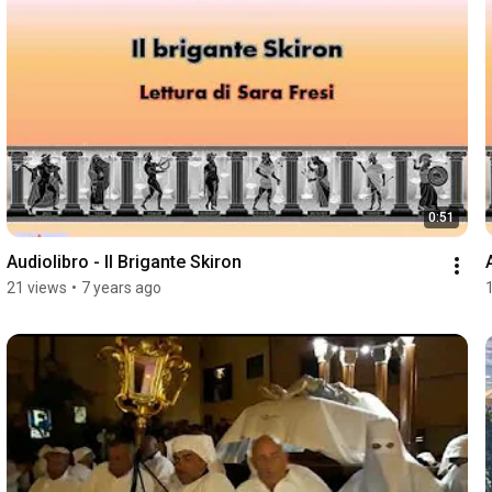
0:51
Audiolibro - Il Brigante Skiron
21 views
•
7 years ago