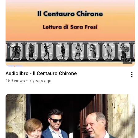
1:13
Audiolibro - Il Centauro Chirone
159 views
•
7 years ago