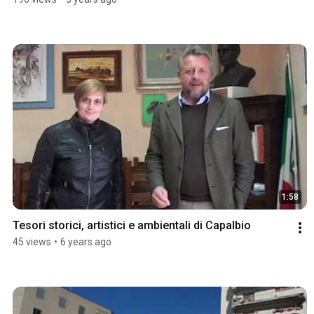
1:58
Tesori storici, artistici e ambientali di Capalbio
45 views
•
6 years ago