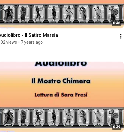
0:48
Audiolibro - Il Satiro Marsia
102 views
•
7 years ago
0:39