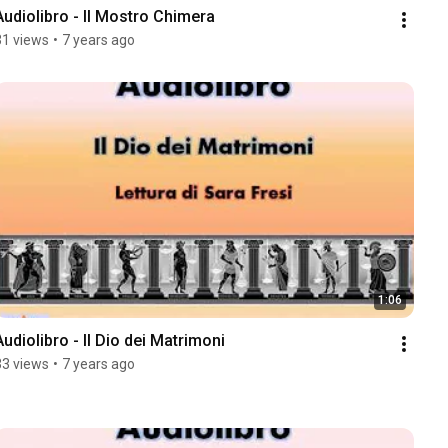
Audiolibro - Il Mostro Chimera
31 views
•
7 years ago
1:06
Audiolibro - Il Dio dei Matrimoni
33 views
•
7 years ago