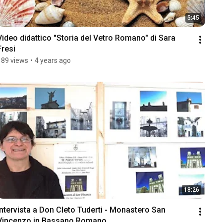
5:45
Video didattico "Storia del Vetro Romano" di Sara 
Fresi
189 views
•
4 years ago
18:26
Intervista a Don Cleto Tuderti - Monastero San 
Vincenzo in Bassano Romano