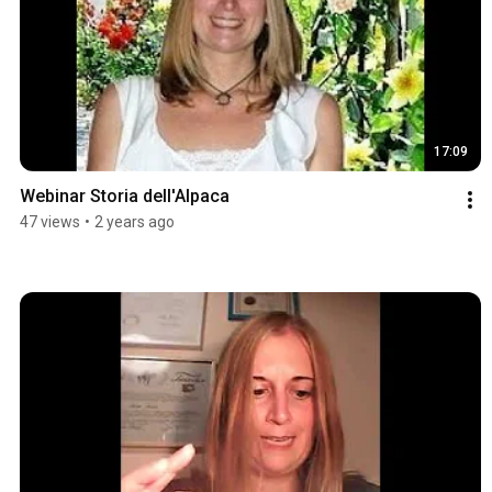
17:09
Webinar Storia dell'Alpaca
47 views
•
2 years ago