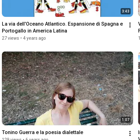
3:43
La via dell'Oceano Atlantico. Espansione di Spagna e 
Portogallo in America Latina
27 views
•
4 years ago
1:07
Tonino Guerra e la poesia dialettale
129 views
•
6 years ago