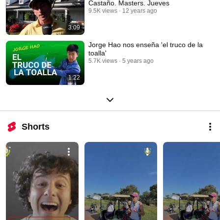
Castaño. Masters. Jueves
9.5K views
12 years ago
3:09
Jorge Hao nos enseña 'el truco de la
toalla'
5.7K views
5 years ago
1:22
Shorts