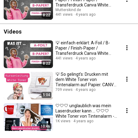
Transferdruck Canva White
Toner /Tintenalarm
Mutterskind.de
441 views
4 years ago
8:22
Videos
💡 einfach erklärt: A-Foil / B-
Paper / Finish-Paper /
Transferdruck Canva White
Toner /Tintenalarm
441 views
4 years ago
8:22
💡 So gelingt's: Drucken mit
dem White Toner von
Tintenalarm auf Papier. CANVA
- ANLEITUNG 🤍🤍🤍
709 views
4 years ago
5:04
🤍🤍🤍 unglaublich was mein
Laserdrucker kann ... 🤍🤍🤍
White Toner von Tintenalarm -
genial
1K views
4 years ago
10:46