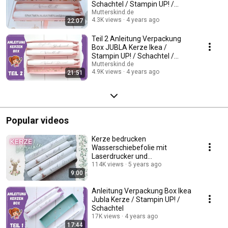
Schachtel / Stampin UP! /
Herbstwunder 2021
Mutterskind.de
4.3K views
4 years ago
22:07
Teil 2 Anleitung Verpackung
Box JUBLA Kerze Ikea /
Stampin UP! / Schachtel /
Tutorial 2021
Mutterskind.de
4.9K views
4 years ago
21:51
Popular videos
Kerze bedrucken
Wasserschiebefolie mit
Laserdrucker und
Tintenstrahldrucker
114K views
5 years ago
9:00
Mutterskind 2021
Anleitung Verpackung Box Ikea
Jubla Kerze / Stampin UP! /
Schachtel
17K views
4 years ago
17:44