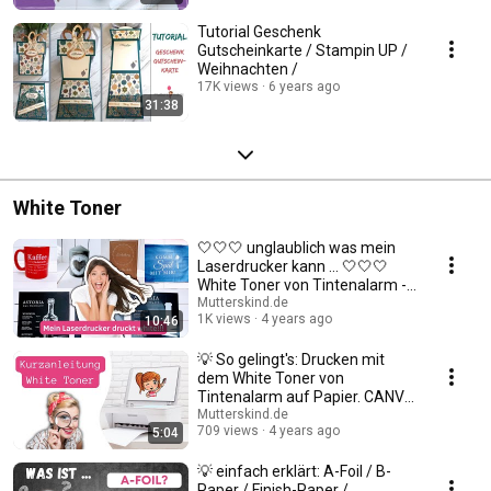
Tutorial Geschenk
Gutscheinkarte / Stampin UP /
Weihnachten /
17K views
6 years ago
31:38
White Toner
🤍🤍🤍 unglaublich was mein
Laserdrucker kann ... 🤍🤍🤍
White Toner von Tintenalarm -
genial
Mutterskind.de
1K views
4 years ago
10:46
💡 So gelingt's: Drucken mit
dem White Toner von
Tintenalarm auf Papier. CANVA
- ANLEITUNG 🤍🤍🤍
Mutterskind.de
709 views
4 years ago
5:04
💡 einfach erklärt: A-Foil / B-
Paper / Finish-Paper /