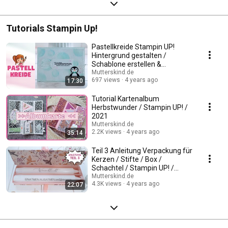
Tutorials Stampin Up!
Pastellkreide Stampin UP!
Hintergrund gestalten /
Schablone erstellen &
colorieren / Versamark 2021
Mutterskind.de
697 views
4 years ago
17:30
Tutorial Kartenalbum
Herbstwunder / Stampin UP! /
2021
Mutterskind.de
2.2K views
4 years ago
35:14
Teil 3 Anleitung Verpackung für
Kerzen / Stifte / Box /
Schachtel / Stampin UP! /
Herbstwunder 2021
Mutterskind.de
4.3K views
4 years ago
22:07