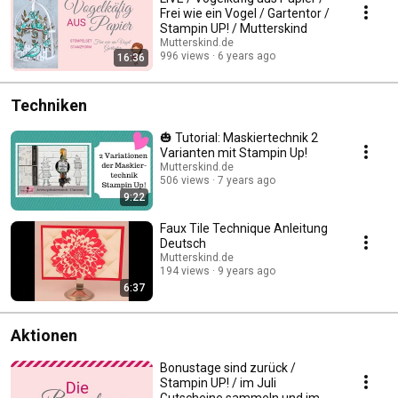
Frei wie ein Vogel / Gartentor /
Stampin UP! / Mutterskind
Mutterskind.de
996 views
6 years ago
16:36
Techniken
🎃 Tutorial: Maskiertechnik 2
Varianten mit Stampin Up!
Mutterskind.de
506 views
7 years ago
9:22
Faux Tile Technique Anleitung
Deutsch
Mutterskind.de
194 views
9 years ago
6:37
Aktionen
Bonustage sind zurück /
Stampin UP! / im Juli
Gutscheine sammeln und im