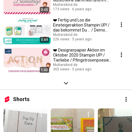
August Wünsche erfüllen ❤️
Mutterskind.de
173 views
6 years ago
0:45
❤️ Fertig und Los die
Einsteigeraktion Stampin UP! /
das bekommst Du ... / Demo
werden / Mutterskind
Mutterskind.de
226 views
5 years ago
0:49
❤️ Designerpapier Aktion im
Oktober 2020 Stampin UP! /
Tierliebe / Pfingstrosenpoesie
uvm.
Mutterskind.de
365 views
5 years ago
1:40
Shorts