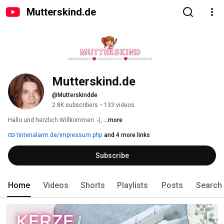
Mutterskind.de
Mutterskind.de
@Mutterskindde
2.8K subscribers
•
133 videos
Hallo und herzlich Willkommen :-), 
...more
tintenalarm.de/impressum.php
and 4 more links
Subscribe
Home
Videos
Shorts
Playlists
Posts
Search