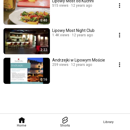
Lipowy Most od Kuchni
515 views
12 years ago
0:40
Lipowy Most Night Club
1.4K views
12 years ago
2:22
Andrzejki w Lipowym Moście
259 views
12 years ago
0:16
Library
Home
Shorts