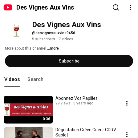
Des Vignes Aux Vins
Des Vignes Aux Vins
@desvignesauxvins9456
5 subscribers
•
7 videos
More about this channel
...more
Subscribe
Videos
Search
Abonnez Vos Papilles
29 views
8 years ago
0:36
Dégustation Crève Coeur CDRV
Sablet