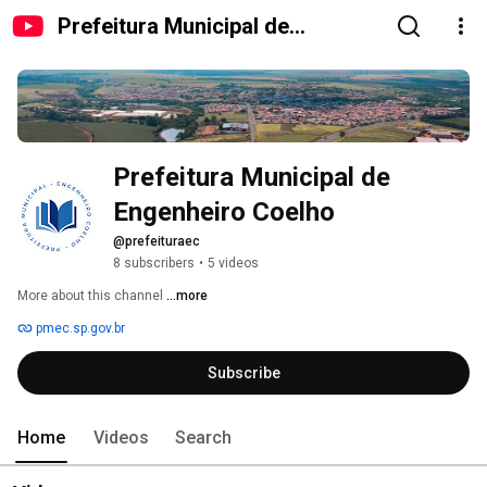
Prefeitura Municipal de
Engenheiro Coelho
Prefeitura Municipal de 
Engenheiro Coelho
@prefeituraec
8 subscribers
•
5 videos
More about this channel
...more
pmec.sp.gov.br
Subscribe
Home
Videos
Search