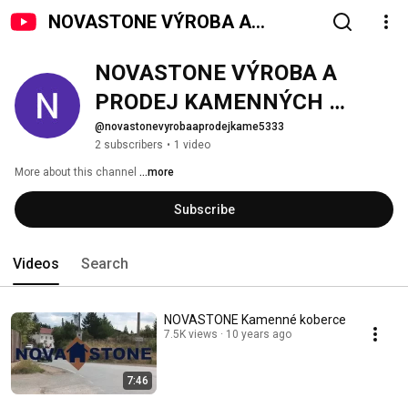
NOVASTONE VÝROBA A
PRODEJ KAMENNÝCH KOBERCŮ
NOVASTONE VÝROBA A 
PRODEJ KAMENNÝCH 
KOBERCŮ
@novastonevyrobaaprodejkame5333
2 subscribers
•
1 video
More about this channel
...more
Subscribe
Videos
Search
NOVASTONE Kamenné koberce
7.5K views
10 years ago
7:46