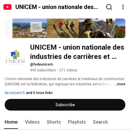
UNICEM - union nationale des
industries de carrières et
matériaux de construction
UNICEM - union nationale des 
industries de carrières et 
matériaux de construction
@fedeunicem
993 subscribers
•
271 videos
L’Union nationale des industries de carrières et matériaux de construction 
(UNICEM) est la fédération, qui regroupe les industries extractives de 
...more
minéraux et les fabricants de divers matériaux de construction (bétons, 
unicem.fr
and 5 more links
mortiers, plâtre…). La plupart de ces activités alimentent le secteur du BTP. 
Subscribe
Home
Videos
Shorts
Playlists
Search