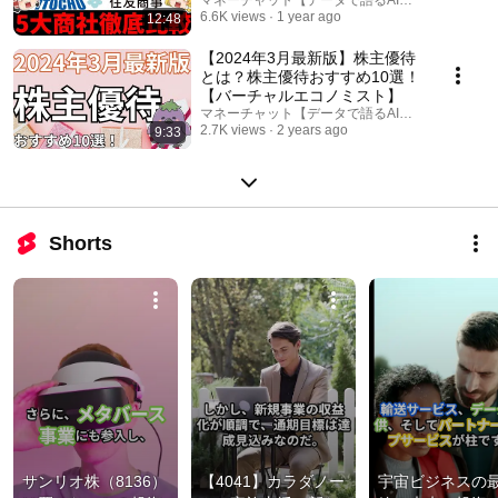
較！【ゆっくり解説】【就職活
6.6K views
1 year ago
12:48
動】
【2024年3月最新版】株主優待
とは？株主優待おすすめ10選！
【バーチャルエコノミスト】
マネーチャット【データで語るAI投資ラボ】
2.7K views
2 years ago
9:33
Shorts
サンリオ株（8136）
【4041】カラダノー
宇宙ビジネスの