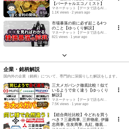
【バーチャルエコノミスト】
マネーチャット【データで語るAI投資ラボ】
1.1K views
2 years ago
9:54
市場暴落の前に必ず起こる4つ
のこと【ゆっくり解説】
マネーチャット【データで語るAI投資ラボ】
821 views
1 year ago
12:48
企業・銘柄解説
国内外の企業（銘柄）について、専門的に深掘りした解説をします。
三大メガバンク徹底比較！似て
いるようで全く違う【ゆっくり
解説】
マネーチャット【データで語るAI投資ラボ】
7.5K views
1 year ago
15:07
【総合商社比較】今どれを買う
べき？三菱商事, 三井物産, 伊藤
忠商事, 住友商事, 丸紅, 徹底比
マネーチャット【データで語るAI投資ラボ】