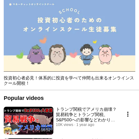
投資初心者必見！体系的に投資を学べて仲間も出来るオンラインス
クール開校！
Popular videos
トランプ関税でアメリカ崩壊？
貿易戦争とトランプ関税、
S&P500への影響などわかりや
すく解説【ゆっくり解説】
10K views
1 year ago
16:52