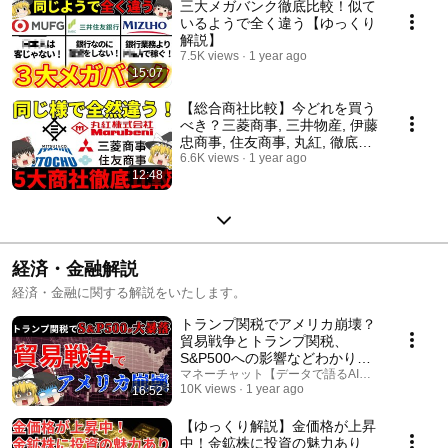
三大メガバンク徹底比較！似て
いるようで全く違う【ゆっくり
解説】
7.5K views
1 year ago
15:07
【総合商社比較】今どれを買う
べき？三菱商事, 三井物産, 伊藤
忠商事, 住友商事, 丸紅, 徹底比
較！【ゆっくり解説】【就職活
6.6K views
1 year ago
12:48
動】
経済・金融解説
経済・金融に関する解説をいたします。
トランプ関税でアメリカ崩壊？
貿易戦争とトランプ関税、
S&P500への影響などわかりや
すく解説【ゆっくり解説】
マネーチャット【データで語るAI投資ラボ】
10K views
1 year ago
16:52
【ゆっくり解説】金価格が上昇
中！金鉱株に投資の魅力あり