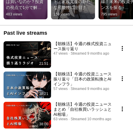
は買いなのか？投資
ト - 家族支援の新た
線！未来の投資
の視点で1分で解
な可能性に注目！
ンスを探る -
説！
【9348】ispace
483 views
159 views
795 views
Past live streams
【朝株活】今週の株式投資ニュ
ース振り返り
47 views
Streamed 9 months ago
21:51
【朝株活】今週の投資ニュース
振り返り「日本の政策転換とAI
インフラ」
57 views
Streamed 9 months ago
38:21
【朝株活】今週の投資ニュース
まとめ「自社株買いラッシュと
AI相場」
63 views
Streamed 10 months ago
38:00