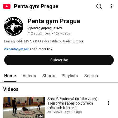
Penta gym Prague
Penta gym Prague
@pentagymprague2624
412 subscribers
•
127 videos
Pražský oddíl MMA a BJJ s dvacetiletou tradicí 
...more
pentagym.net
and 1 more link
Subscribe
Home
Videos
Shorts
Playlists
Search
Videos
Sára Štěpánová (krátké vlasy)
a její první zápas po čtyřech
měsících tréninku.
561 views
4 years ago
3:44