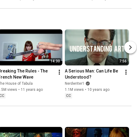
14:30
7:56
Breaking The Rules - The 
A Serious Man: Can Life Be 
French New Wave
Understood?
he House of Tabula
Nerdwriter1
1.5M views
•
11 years ago
1.1M views
•
10 years ago
CC
CC