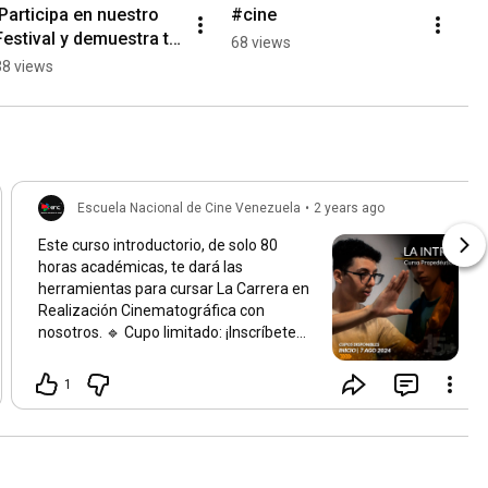
¡Participa en nuestro 
#cine
Festival y demuestra tu 
68 views
talento!🤩🎬 #cine
38 views
Escuela Nacional de Cine Venezuela
•
2 years ago
Este curso introductorio, de solo 80
horas académicas, te dará las
herramientas para cursar La Carrera en
Realización Cinematográfica con
nosotros. 🔹 Cupo limitado: ¡Inscríbete
ya y asegura tu lugar! 🔹 Inicio: 7 agosto
2024 🔹 Info y registro: En nuestra BIO [o
1
consultanos vía DM con
#LaINTRO
] ¡Tu
historia comienza aquí! 🎥🚀
#ENC
#Cine
#Creatividad