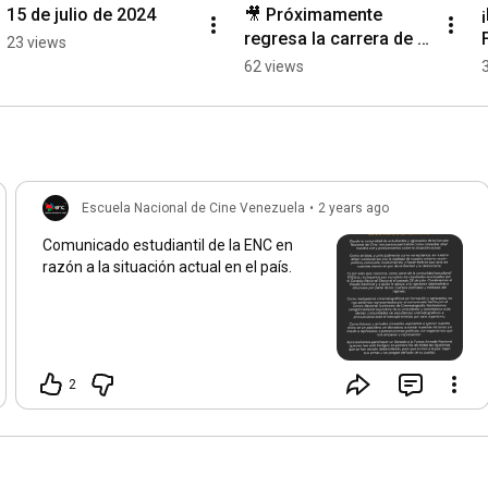
15 de julio de 2024
🎥 Próximamente 
regresa la carrera de 
23 views
Realización 
62 views
Cinematografia. ¡No 
pierdas la oportunidad!
Escuela Nacional de Cine Venezuela
•
2 years ago
Comunicado estudiantil de la ENC en
razón a la situación actual en el país.
2