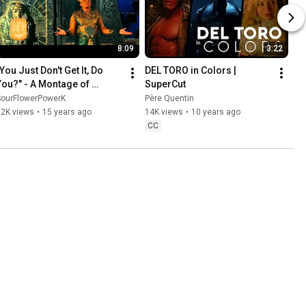
8:09
3:22
You Just Don't Get It, Do 
DEL TORO in Colors | 
You?" - A Montage of 
SuperCut
Cinema's Worst Writing 
SourFlowerPowerK
Père Quentin
Cliche
72K views
•
15 years ago
14K views
•
10 years ago
CC