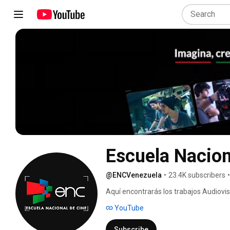
Escuela Nacion
@ENCVenezuela
•
23.4K subscribers
•
Aquí encontrarás los trabajos Audiovis
finales de cada semestre, donde se mu
YouTube
las áreas con tutoría de los profesiona
más avanzada de la industria. 
Subscribe