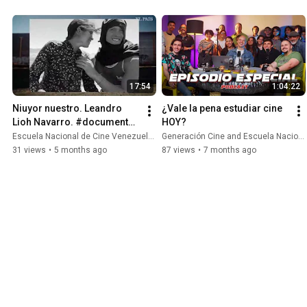
17:54
1:04:22
Niuyor nuestro. Leandro 
¿Vale la pena estudiar cine 
Lioh Navarro. #documental  
HOY?
Co producción ENC 
Escuela Nacional de Cine Venezuela and Lioh Navarro
Generación Cine and Escuela Nacional de Cine Venezuela
#venezuela
31 views
•
5 months ago
87 views
•
7 months ago