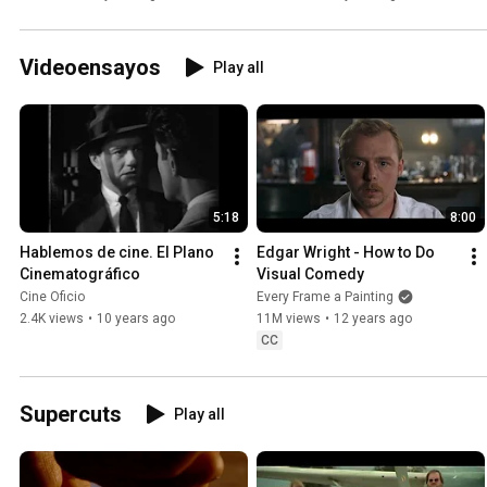
Videoensayos
Play all
5:18
8:00
Hablemos de cine. El Plano 
Edgar Wright - How to Do 
Cinematográfico
Visual Comedy
Cine Oficio
Every Frame a Painting
2.4K views
•
10 years ago
11M views
•
12 years ago
CC
Supercuts
Play all