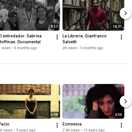
9:27
18:31
El entredador. Sabrina 
La Librería. Gianfranco 
Hoffman. Documental
Salvetti
 views
•
5 months ago
28 views
•
5 months ago
6:38
3:56
Vacío
Ecmnesia
3K views
•
9 years ago
2.3K views
•
10 years ago