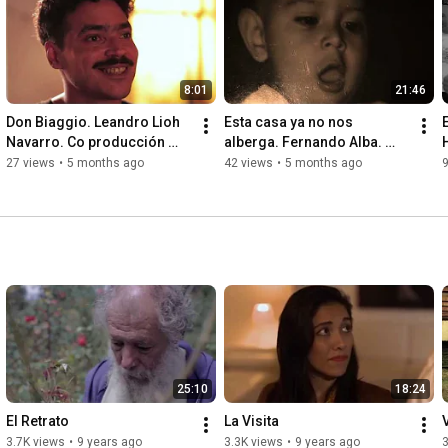
8:01
21:46
Don Biaggio. Leandro Lioh 
Esta casa ya no nos 
Navarro. Co producción 
alberga. Fernando Alba. 
ENC
Documental
27 views
•
5 months ago
42 views
•
5 months ago
9
25:10
18:24
El Retrato
La Visita
3.7K views
•
9 years ago
3.3K views
•
9 years ago