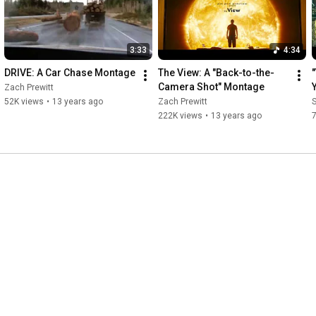
3:33
4:34
DRIVE: A Car Chase Montage
The View: A "Back-to-the-
"
Camera Shot" Montage
Zach Prewitt
52K views
•
13 years ago
Zach Prewitt
222K views
•
13 years ago