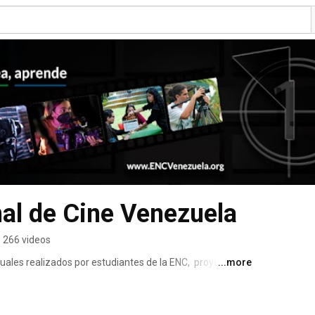
al de Cine Venezuela
266 videos
uales realizados por estudiantes de la ENC,  proyectos 
...more
estra en cada uno de ellos el avance adquirido en todas 
les más destacados del medio y utilizando la tecnología 