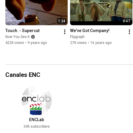
1:24
0:47
Touch. - Supercut
We've Got Company!
Now You See It
Flipgraph
422K views
•
9 years ago
27K views
•
16 years ago
Canales ENC
ENCLab
345 subscribers