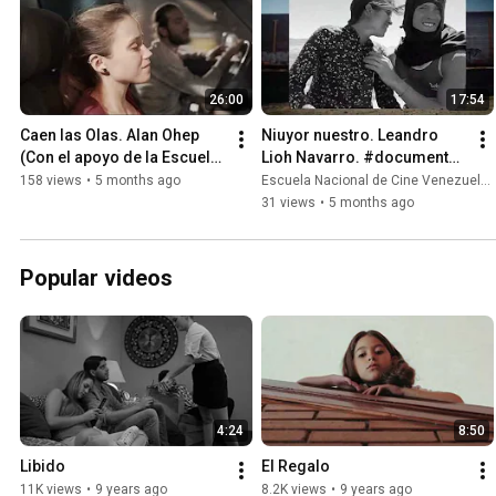
26:00
17:54
Caen las Olas. Alan Ohep 
Niuyor nuestro. Leandro 
(Con el apoyo de la Escuela 
Lioh Navarro. #documental  
Nacional de Cine)
Co producción ENC 
158 views
•
5 months ago
Escuela Nacional de Cine Venezuela and Lioh Navarro
#venezuela
31 views
•
5 months ago
Popular videos
4:24
8:50
Libido
El Regalo
11K views
•
9 years ago
8.2K views
•
9 years ago