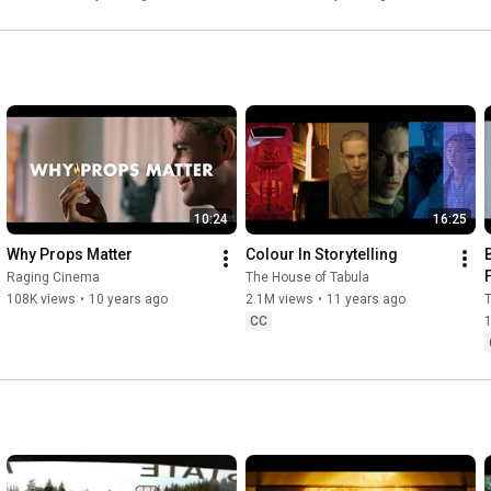
10:24
16:25
Why Props Matter
Colour In Storytelling
Raging Cinema
The House of Tabula
108K views
•
10 years ago
2.1M views
•
11 years ago
T
CC