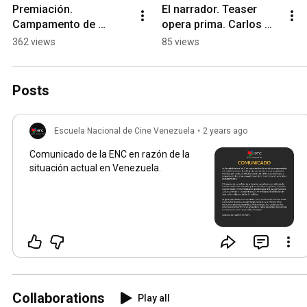
Premiación. 
El narrador. Teaser 
Campamento de 
opera prima. Carlos 
película
Novella, egresado ENC
362 views
85 views
Posts
Escuela Nacional de Cine Venezuela
•
2 years ago
Comunicado de la ENC en razón de la
situación actual en Venezuela.
Collaborations
Play all