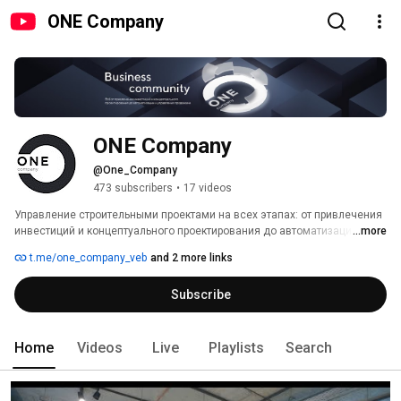
ONE Company
ONE Company
@One_Company
473 subscribers
•
17 videos
Управление строительными проектами на всех этапах: от привлечения 
инвестиций и концептуального проектирования до автоматизации и 
...more
управления. 
t.me/one_company_veb
and 2 more links
Subscribe
Home
Videos
Live
Playlists
Search