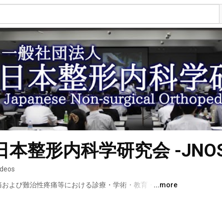
本整形内科学研究会 -JNOS
ideos
器疼痛および難治性疼痛等における診療・学術・教育・研究の
...more
、医療従事者資格所持者等による非営利型一般社団法人 
ンネルです。 