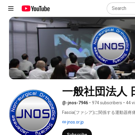
一般社団法人 日
@-jnos-7946
•
974 subscribers
•
44 v
Fascia(ファシア)に関係する運動
発展を主目的とした、医師、歯科医師
jnos.or.jp
日本整形内科学研究会のYoutubeチャ
Subscribe