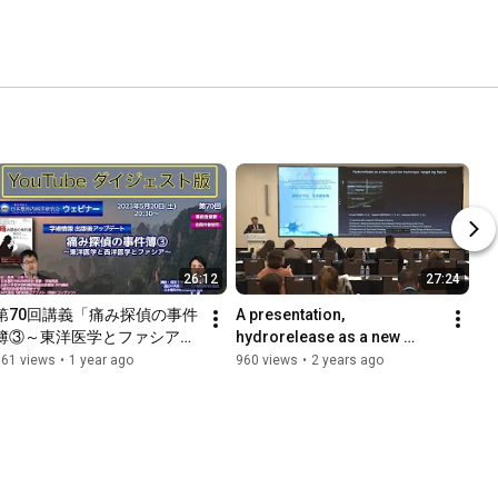
26:12
27:24
第70回講義「痛み探偵の事件
A presentation, 
簿③～東洋医学とファシア
hydrorelease as a new 
～」ダイジェスト版
injection technique 
761 views
•
1 year ago
960 views
•
2 years ago
targeting fascia at 2023 
AOCPRM