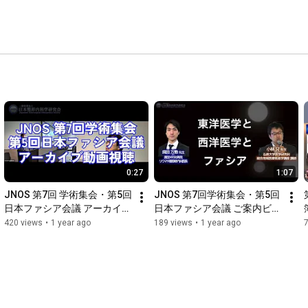
0:27
1:07
JNOS 第7回 学術集会・第5回 
JNOS 第7回学術集会・第5回
日本ファシア会議 アーカイブ
日本ファシア会議 ご案内ビデ
動画視聴【2025/5/31まで】
オ
420 views
•
1 year ago
189 views
•
1 year ago