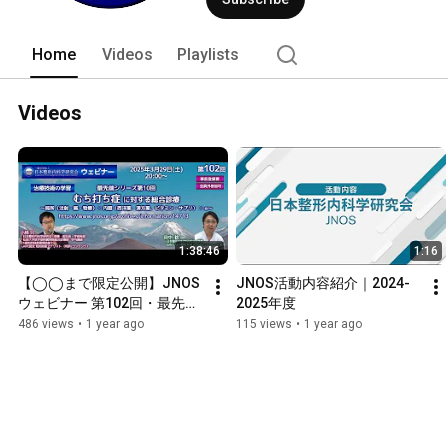
Home
Videos
Playlists
Videos
1:38:46
1:16
【◯◯まで限定公開】JNOS
JNOS活動内容紹介｜2024-
ウェビナー 第102回・最先端
2025年度
シリーズ第10回「むち打ち症 
486 views
•
1 year ago
115 views
•
1 year ago
に対する総合診療～局所（注
射・鍼・物療）☓ 内服（西洋
薬、漢方薬、ビタミン・サプ
リ） ☓ α～」講師：小林只