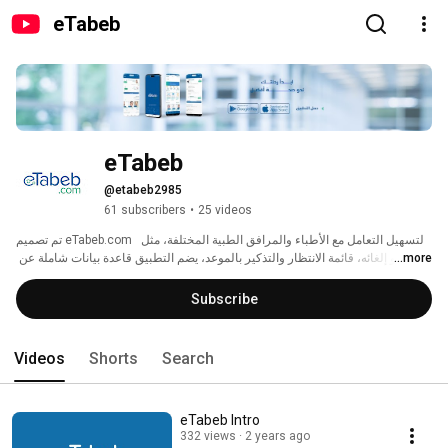
eTabeb
eTabeb
@etabeb2985
61 subscribers
•
25 videos
تم تصميم eTabeb.com  لتسهيل التعامل مع الأطباء والمرافق الطبية المختلفة، مثل 
...more
الحجز و إلغائه، قائمة الانتظار والتذكير بالموعد، يضم التطبيق قاعدة بيانات شاملة عن 
الأطباء والمرافق الطبية في مكان واحد، ويمكن للمرضى الاختيار من بين قائمة 
الخدمات المتاحة بكل سهولة. كما يمكنهم الاطلاع على السيرة الذاتية للأطباء وطلب 
Subscribe
استشارتهم. 
Videos
Shorts
Search
eTabeb Intro
332 views
2 years ago