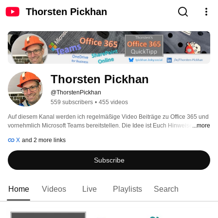
Thorsten Pickhan
Thorsten Pickhan
@ThorstenPickhan
559 subscribers
•
455 videos
Auf diesem Kanal werden ich regelmäßige Video Beiträge zu Office 365 und 
vornehmlich Microsoft Teams bereitstellen. Die Idee ist Euch Hinweise zu 
...more
geben, wie Ihr Office 365 Services einsetzen könnt und diese in Euren 
X
and 2 more links
täglichen Abläufen einbauen könnt. Welche Mehrwerte ergeben Sie für Euch 
als Endanwender und wie setzt Ihr die Office 365 Dienste am besten ein. 
Subscribe
Wie könnt Ihr mit Tool A Eure Abläufe optimieren oder mit Tool B 
vereinfachen. 
Home
Videos
Live
Playlists
Search