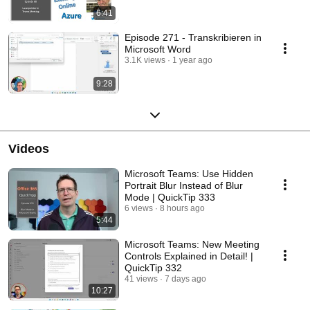
6:41
Episode 271 - Transkribieren in
Microsoft Word
3.1K views
1 year ago
9:28
Videos
Microsoft Teams: Use Hidden
Portrait Blur Instead of Blur
Mode | QuickTip 333
6 views
8 hours ago
5:44
Microsoft Teams: New Meeting
Controls Explained in Detail! |
QuickTip 332
41 views
7 days ago
10:27