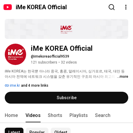
iMe KOREA Official
iMe KOREA Official
@imekoreaofficial9539
121 subscribers
•
32 videos
iMe KOREA는 한국뿐 아니라 중국, 홍콩, 말레이시아, 싱가포르, 태국, 대만 등 
아시아 전역에 네트워크 시스템을 갖춘 유기적인 구조의 아시아 최고의 종합 엔
...more
터테인먼트입니다. 
ime.kr
and 4 more links
Subscribe
Home
Videos
Shorts
Playlists
Search
Latest
Popular
Oldest