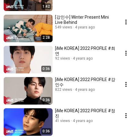
1:42
[강인수] Winter Present Mini
Live Behind
549 views
4 years ago
2:28
[iMe KOREA] 2022 PROFILE #최
연
92 views
4 years ago
0:36
[iMe KOREA] 2022 PROFILE #강
인수
822 views
4 years ago
0:36
[iMe KOREA] 2022 PROFILE #정
진
41 views
4 years ago
0:36