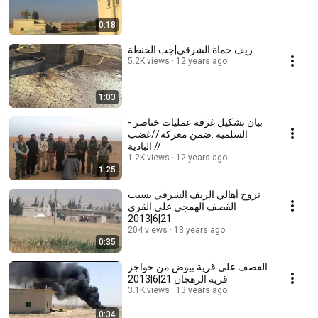
0:18
ريف حماة الشرقي|جب الحنطة::
5.2K views
12 years ago
1:03
بيان تشكيل غرفة عمليات خناصر -
السلمية .ضمن معركة //غضب
البادية //
1.2K views
12 years ago
1:25
نزوح أهالي الريف الشرقي بسبب
القصف الهمجي على القرى
21|6|2013
204 views
13 years ago
0:35
القصف على قرية بيوض من حواجز
قرية الرهجان 21|6|2013
3.1K views
13 years ago
0:34