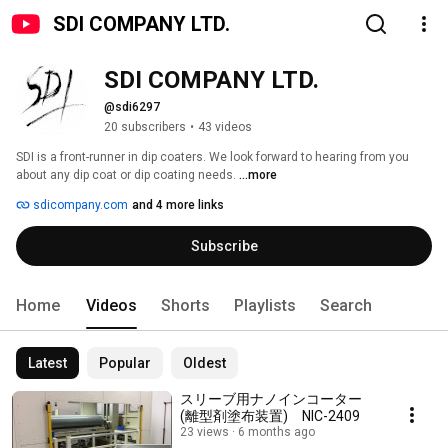
SDI COMPANY LTD.
SDI COMPANY LTD.
@sdi6297
20 subscribers
•
43 videos
SDI is a front-runner in dip coaters. We look forward to hearing from you 
about any dip coat or dip coating needs. 
...more
sdicompany.com
and 4 more links
Subscribe
Home
Videos
Shorts
Playlists
Search
Latest
Popular
Oldest
スリーブ用ナノインコーター
(離型剤塗布装置) NIC-2409
23 views
6 months ago