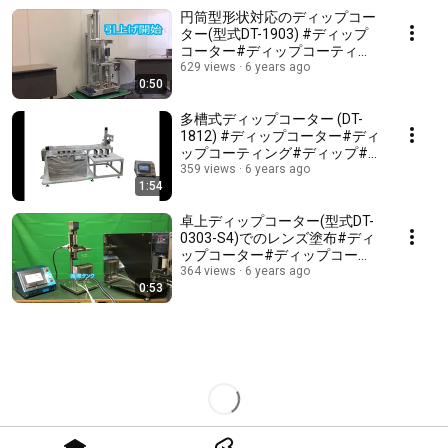
円筒型形状対応のディップコー
ター(型式DT-1903) #ディップ
コーター#ディップコーティン
グ#ディップ#受託コート#UV
629 views
6 years ago
0:50
ハードコート#撥水コート#SDI
多槽式ディップコーター (DT-
1812) #ディップコーター#ディ
ップコーティング#ディップ#
受託コート#UVハードコート#
359 views
6 years ago
1:54
撥水コート#SDI
卓上ディップコーター(型式DT-
0303-S4)でのレンズ塗布#ディ
ップコーター#ディップコーテ
ィング#ディップ#受託コート
364 views
6 years ago
0:53
#UVハードコート#撥水コート
#SDI