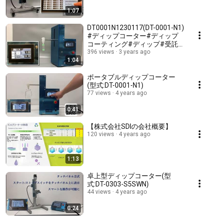
1:07
DT0001N1230117(DT-0001-N1)
#ディップコーター#ディップ
コーティング#ディップ#受託
コート#UVハードコート#撥水
396 views
3 years ago
1:04
コート#SDI
ポータブルディップコーター
(型式:DT-0001-N1)
77 views
4 years ago
0:41
【株式会社SDIの会社概要】
120 views
4 years ago
1:13
卓上型ディップコーター(型
式:DT-0303-S5SWN)
44 views
4 years ago
0:24