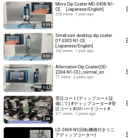
Micro Dip Coater MD-0408-N1-
CE [Japanese/English]
228 views
1 year ago
0:53
Small size desktop dip coater
DT-0303-N1-CE
[Japanese/English]
242 views
1 year ago
0:53
Alternation Dip Coater(OD-
2304-N1-CE)_normal_en
77 views
2 years ago
1:32
受託コート(ディップコート設
備にて) #ディップコーター#受
託コート#UVハードコート#撥
水コート#ディップコーティン
371 views
2 years ago
2:48
グ#ディップコート#ディップ
LD-2404-N1(回転機構付きリニ
アディップコーター)