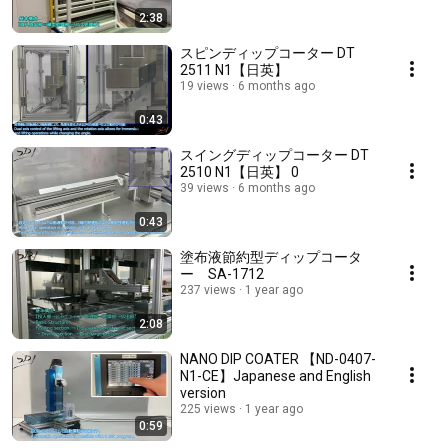
2:38
スピンディップコーター DT
2511 N1【日英】
19 views
6 months ago
0:43
スイングディップコーター DT
2510 N1【日英】 0
39 views
6 months ago
0:43
塗布液節約型ディップコータ
ー SA-1712
237 views
1 year ago
2:08
NANO DIP COATER 【ND-0407-
N1-CE】Japanese and English
version
225 views
1 year ago
0:59