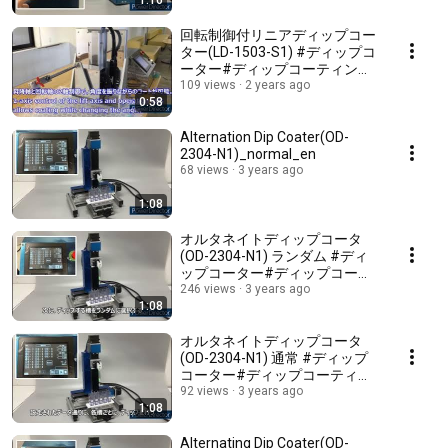
1:16
回転制御付リニアディップコー
ター(LD-1503-S1) #ディップコ
ーター#ディップコーティング
#ディップ#受託コート#UVハ
109 views
2 years ago
0:58
ードコート#撥水コート#SDI
Alternation Dip Coater(OD-
2304-N1)_normal_en
68 views
3 years ago
1:08
オルタネイトディップコータ
(OD-2304-N1) ランダム #ディ
ップコーター#ディップコーテ
ィング#ディップ#受託コート
246 views
3 years ago
1:08
#UVハードコート#撥水コート
#SDI
オルタネイトディップコータ
(OD-2304-N1) 通常 #ディップ
コーター#ディップコーティン
グ#ディップ#受託コート#UV
92 views
3 years ago
1:08
ハードコート#撥水コート#SDI
Alternating Dip Coater(OD-