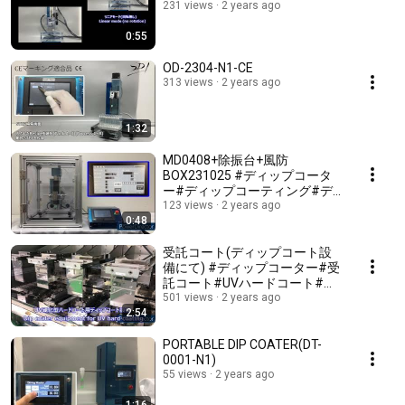
231 views
2 years ago
0:55
OD-2304-N1-CE
313 views
2 years ago
1:32
MD0408+除振台+風防
BOX231025 #ディップコータ
ー#ディップコーティング#デ
ィップ塗工装置#dipcoater#受
123 views
2 years ago
0:48
託コート#UVハードコート#撥
水コート#SDI#除振台#風防
BOX
受託コート(ディップコート設
備にて) #ディップコーター#受
託コート#UVハードコート#撥
水コート#ディップコーティン
501 views
2 years ago
2:54
グ#ディップコート#ディップ
PORTABLE DIP COATER(DT-
0001-N1)
55 views
2 years ago