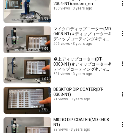
2304-N1)random_en
180 views
3 years ago
1:08
マイクロディップコーター(MD-
0408-N1) #ディップコーター#
ディップコーティング#ディッ
プ#受託コート#UVハードコー
506 views
3 years ago
1:09
ト#撥水コート#SDI
卓上ディップコーター(DT-
0303-N1) #ディップコーター#
ディップコーティング#ディッ
プ#受託コート#UVハードコー
631 views
3 years ago
1:07
ト#撥水コート#SDI
DESKTOP DIP COATER(DT-
0303-N1)
71 views
3 years ago
1:05
MICRO DIP COATER(MD-0408-
N1)
99 views
3 years ago