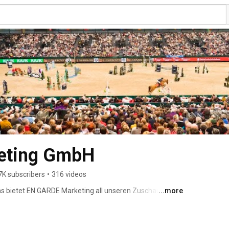
eting GmbH
7K subscribers
•
316 videos
as bietet EN GARDE Marketing all unseren Zuschauern 
...more
ed unserer YouTube Community und verpasst keinen 