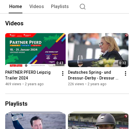
Home
Videos
Playlists
Videos
0:43
0:32
PARTNER PFERD Leipzig 
Deutsches Spring- und 
Trailer 2024
Dressur-Derby - Dressur 
VIP Bereich
469 views
•
2 years ago
226 views
•
2 years ago
Playlists