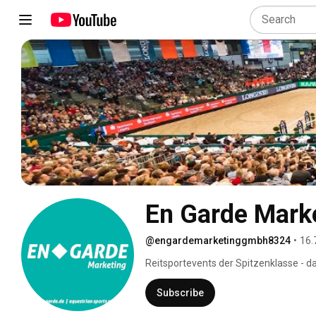
En Garde Mark
@engardemarketinggmbh8324
•
16.
Reitsportevents der Spitzenklasse - d
auf unseren Turnieren. Werdet Mitgli
Siegesritt oder Interview der Sieger! 
Subscribe