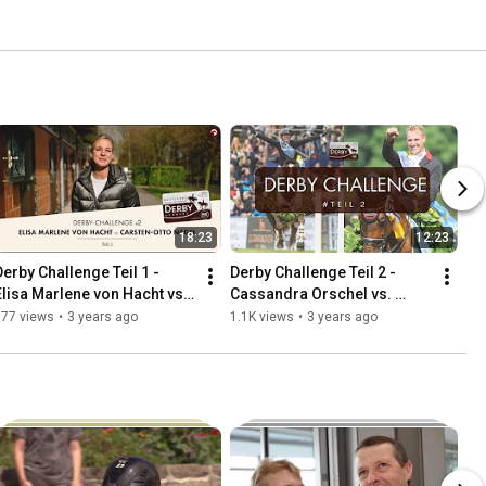
18:23
12:23
Derby Challenge Teil 1 - 
Derby Challenge Teil 2 - 
Elisa Marlene von Hacht vs. 
Cassandra Orschel vs. 
Carsten-Otto Nagel
André Thieme
777 views
•
3 years ago
1.1K views
•
3 years ago