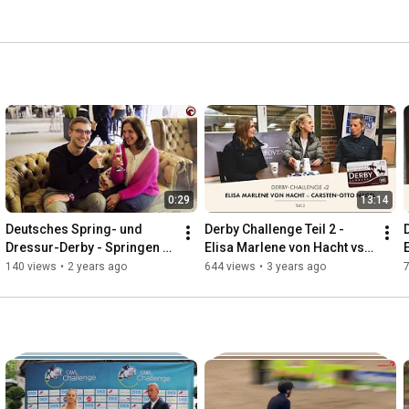
0:29
13:14
Deutsches Spring- und 
Derby Challenge Teil 2 - 
Dressur-Derby - Springen 
Elisa Marlene von Hacht vs. 
VIP Bereich
Carsten-Otto Nagel
140 views
•
2 years ago
644 views
•
3 years ago