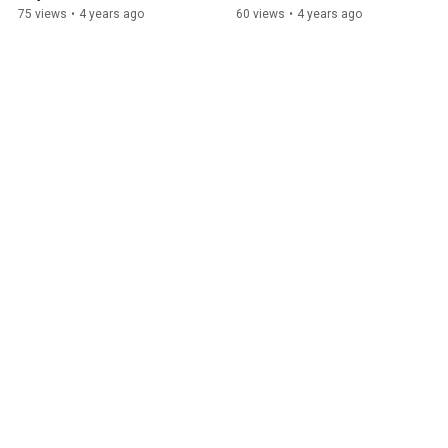
Capacidades de Lectura y 
presente
75 views
•
4 years ago
60 views
•
4 years ago
Escritura