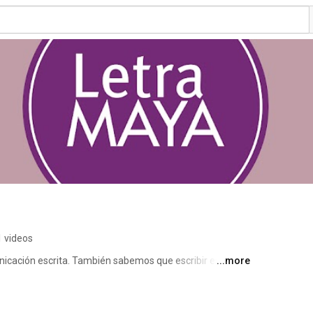
1 videos
icación escrita. También sabemos que escribir es 
...more
forma a una historia. Ya sea si es para un público 
omprender que todas las personas y grupos poseen algo 
 cabo, se requiere de apoyo profesional. Alguien que 