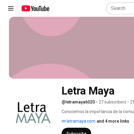
Letra Maya
@letramaya6020
•
27 subscribers
•
2
Conocemos la importancia de la comun
mucho más que unir palabras: es darle 
letramaya.com
and 4 more links
literario o empresarial, se trata de c
valioso que decir. Pero, para llevarlo a
Subscribe