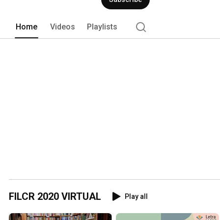
acompañe y asesore para hacer de las
Home
Videos
Playlists
FILCR 2020 VIRTUAL
Play all