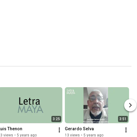
3:25
3:51
Luis Thenon
Gerardo Selva
23 views
•
5 years ago
13 views
•
5 years ago