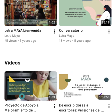
1:02
36:11
Letra MAYA bienvenida
Conversatorio
Letra Maya
Letra Maya
45 views
•
5 years ago
18 views
•
5 years ago
Videos
1:03
1:08:50
Proyecto de Apoyo al 
De escribidoras a 
Mejoramiento de 
escritoras: versiones del 