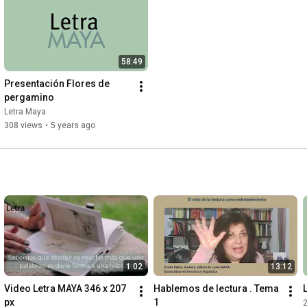
58:49
Presentación Flores de 
pergamino
Letra Maya
308 views
•
5 years ago
1:02
13:12
Video Letra MAYA 346 x 207 
Hablemos de lectura . Tema 
px
1