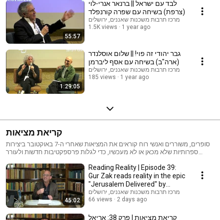
לבד עם ישראל || ברנאר אנרי-לוי
(צרפת) בשיחה עם שפרה קורנפלד
מרכז תרבות משכנות שאננים, ירושלים
1.5K views
1 year ago
55:57
גבר יהודי זה פוי! || שלום אוסלנדר
(ארה"ב) בשיחה עם אסף ליברמן
מרכז תרבות משכנות שאננים, ירושלים
185 views
1 year ago
1:29:05
קריאת מציאות
סופרים, משוררים ואנשי רוח קוראים את המציאות שאחרי ה-7 באוקטובר ביצירות
ספרותיות שלא מכאן או לא מעכשיו, כדי לגלות פרספקטיבות חדשות ולעורר
תקווה לתיקון ולהתחדשות.
Reading Reality | Episode 39:
Gur Zak reads reality in the epic
"Jerusalem Delivered" by
Torquato...
מרכז תרבות משכנות שאננים, ירושלים
66 views
2 days ago
45:02
קריאת מציאות | פרק 38: אריאל