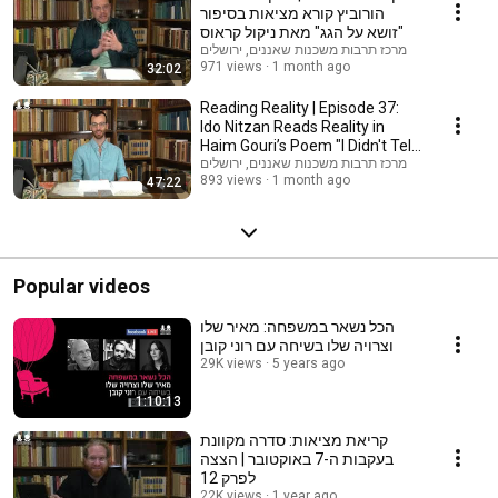
הורוביץ קורא מציאות בסיפור
"זושא על הגג" מאת ניקול קראוס
מרכז תרבות משכנות שאננים, ירושלים
971 views
1 month ago
32:02
Reading Reality | Episode 37:
Ido Nitzan Reads Reality in
Haim Gouri’s Poem "I Didn't Tell
the Wh...
מרכז תרבות משכנות שאננים, ירושלים
893 views
1 month ago
47:22
Popular videos
הכל נשאר במשפחה: מאיר שלו
וצרויה שלו בשיחה עם רוני קובן
29K views
5 years ago
1:10:13
קריאת מציאות: סדרה מקוונת
בעקבות ה-7 באוקטובר | הצצה
לפרק 12
22K views
1 year ago