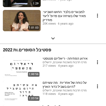
1:29
למבוגרים בלבד: החוש השביעי:
מאיר שלו בשיחה עם פרופ' ליעד
מודריק
20K views
6 years ago
1:01:03
פסטיבל הסופרים.ות 2022
אירוע הפתיחה - ריאליזם פנטסטי
מרכז תרבות משכנות שאננים, ירושלים
217 views
4 years ago
1:00:56
על כוחה של אחריות : מה עשיתם
היום בשביל כדור הארץ?
מרכז תרבות משכנות שאננים, ירושלים
118 views
4 years ago
1:03:54