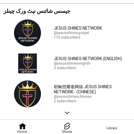
جیسس شائنس نیٹ ورک چینلز
JESUS SHINES NETWORK
@jesusshinesgospel
110 subscribers
JESUS SHINES NETWORK (ENGLISH)
@jesusshinesenglish
3 subscribers
耶稣照耀着网络 JESUS SHINES
NETWORK - (CHINESE)
@jesusshineschinese
2 subscribers
Library
Home
Shorts