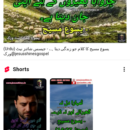
(Urdu) یسوع مسیح کا کلام جو زندگی دیتا ہے - جیسس شائنز نیٹ
ورک@jesusshinesgospel
Shorts