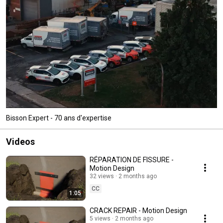
Bisson Expert - 70 ans d'expertise
Videos
RÉPARATION DE FISSURE -
Motion Design
32 views
2 months ago
CC
1:05
CRACK REPAIR - Motion Design
5 views
2 months ago