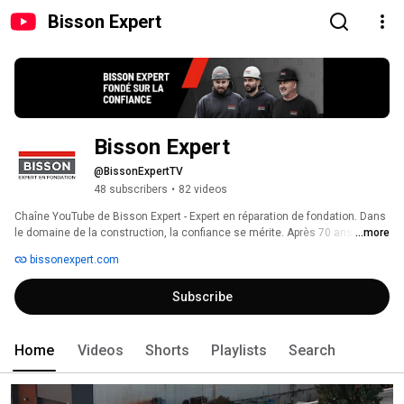
Bisson Expert
Bisson Expert
@BissonExpertTV
48 subscribers
•
82 videos
Chaîne YouTube de Bisson Expert - Expert en réparation de fondation. Dans 
le domaine de la construction, la confiance se mérite. Après 70 ans 
...more
d’excellence, Bisson Expert est fière du lien de confiance qu’elle a établi 
bissonexpert.com
avec ses clients et toute l’industrie du bâtiment au Québec. Nous savons 
qu’un client satisfait est notre meilleur atout pour maintenir notre 
Subscribe
réputation d’excellence. Voilà pourquoi nous disons que Bisson Expert est 
«Fondé sur la confiance! » 
Home
Videos
Shorts
Playlists
Search