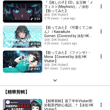
『【推しの子】ED』女王蜂「メ
フィスト(Mephisto)」／泳彤
【歌ってみた】
泳彤【HK Vtuber】
3.7K views
1 year ago
3:53
【歌ってみた】《可愛くてごめ
ん》 / Kawaikute
Gomen【Covered by 泳彤 HK
Vtuber】
泳彤【HK Vtuber】
4.2K views
3 years ago
3:46
【歌ってみた】《ファンサ》-
Mona【Covered by 泳彤 HK
Vtuber】
泳彤【HK Vtuber】
901 views
2 years ago
4:07
【精華剪輯】
【精華剪輯】當了半年Vtuber對
於觀眾們的心底話....？【泳彤 HK
Vtuber】