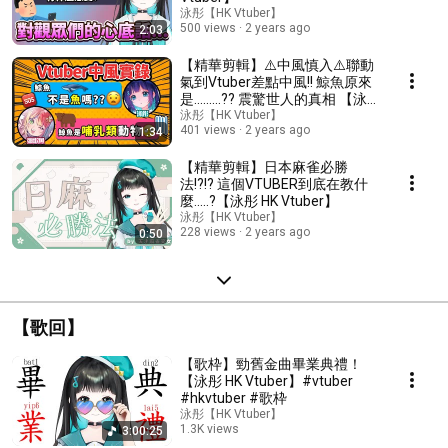
泳彤【HK Vtuber】
500 views
2 years ago
2:03
【精華剪輯】⚠️中風慎入⚠️聯動
氣到Vtuber差點中風!! 鯨魚原來
是.........?? 震驚世人的真相 【泳
彤 HK Vtuber】
泳彤【HK Vtuber】
401 views
2 years ago
1:34
【精華剪輯】日本麻雀必勝
法!?!? 這個VTUBER到底在教什
麼.....?【泳彤 HK Vtuber】
泳彤【HK Vtuber】
228 views
2 years ago
0:50
【歌回】
【歌枠】勁舊金曲畢業典禮！
【泳彤 HK Vtuber】#vtuber
#hkvtuber #歌枠
泳彤【HK Vtuber】
1.3K views
3:00:25