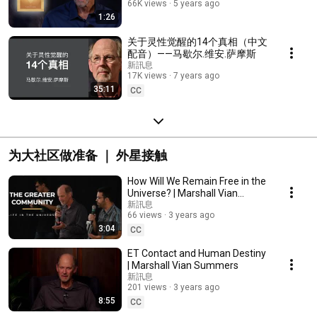
66K views
5 years ago
1:26
关于灵性觉醒的14个真相（中文
配音）——马歇尔.维安.萨摩斯
新訊息
17K views
7 years ago
35:11
CC
为大社区做准备 ｜ 外星接触
How Will We Remain Free in the
Universe? | Marshall Vian
Summers
新訊息
66 views
3 years ago
3:04
CC
ET Contact and Human Destiny
| Marshall Vian Summers
新訊息
201 views
3 years ago
8:55
CC