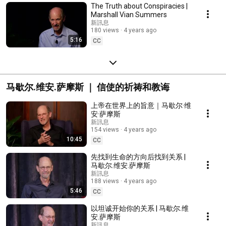
The Truth about Conspiracies |
Marshall Vian Summers
新訊息
180 views
4 years ago
5:16
CC
马歇尔.维安.萨摩斯 ｜ 信使的祈祷和教诲
上帝在世界上的旨意｜马歇尔·维
安·萨摩斯
新訊息
154 views
4 years ago
10:45
CC
先找到生命的方向后找到关系 |
马歇尔.维安.萨摩斯
新訊息
188 views
4 years ago
5:46
CC
以坦诚开始你的关系 | 马歇尔.维
安.萨摩斯
新訊息