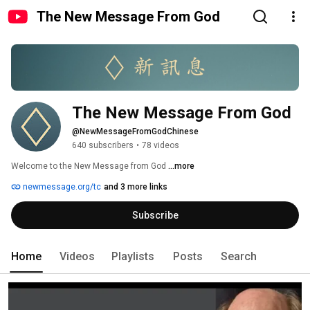
The New Message From God
The New Message From God
@NewMessageFromGodChinese
640 subscribers
•
78 videos
Welcome to the New Message from God 
...more
newmessage.org/tc
and 3 more links
Subscribe
Home
Videos
Playlists
Posts
Search