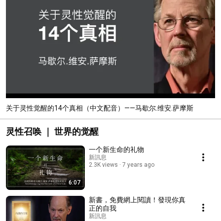
关于灵性觉醒的14个真相（中文配音）——马歇尔.维安.萨摩斯
灵性召唤 ｜ 世界的觉醒
一个新生命的礼物
新訊息
2.3K views
7 years ago
6:07
新書，免費網上閱讀！發現你真
正的自我
新訊息