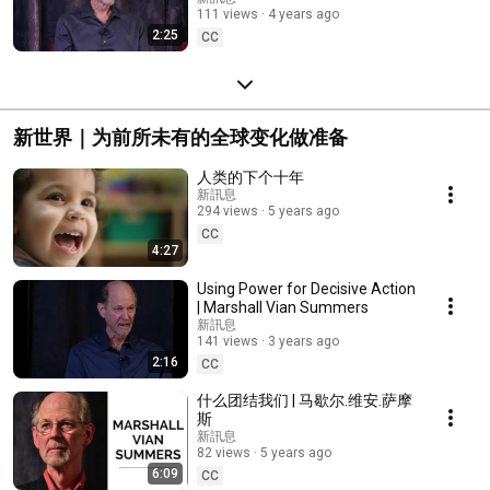
111 views
4 years ago
2:25
CC
新世界｜为前所未有的全球变化做准备
人类的下个十年
新訊息
294 views
5 years ago
CC
4:27
Using Power for Decisive Action
| Marshall Vian Summers
新訊息
141 views
3 years ago
2:16
CC
什么团结我们 | 马歇尔.维安.萨摩
斯
新訊息
82 views
5 years ago
6:09
CC