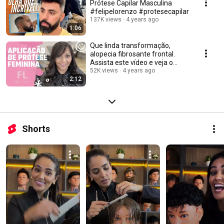
Prótese Capilar Masculina
#felipelorenzo #protesecapilar
137K views
4 years ago
1:06
Que linda transformação,
alopecia fibrosante frontal.
Assista este vídeo e veja o
resultado.
52K views
4 years ago
2:12
Shorts