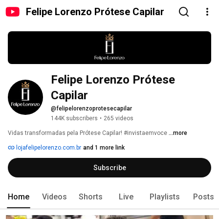
Felipe Lorenzo Prótese Capilar
Felipe Lorenzo Prótese 
Capilar
@felipelorenzoprotesecapilar
144K subscribers
•
265 videos
Vidas transformadas pela Prótese Capilar! #invistaemvoce 
...more
lojafelipelorenzo.com.br
and 1 more link
Subscribe
Home
Videos
Shorts
Live
Playlists
Posts