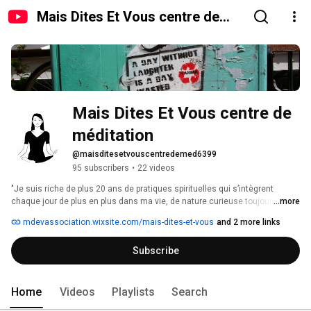
Mais Dites Et Vous centre de
méditation
Mais Dites Et Vous centre de 
méditation
@maisditesetvouscentredemed6399
95 subscribers
•
22 videos
"Je suis riche de plus 20 ans de pratiques spirituelles qui s’intègrent 
chaque jour de plus en plus dans ma vie, de nature curieuse toujours en 
...more
recherche de nouvelles façons de voir les choses, d’appréhender la vie. 
mdevassociation.wixsite.com/mais-dites-et-vous
and 2 more links
Subscribe
Home
Videos
Playlists
Search