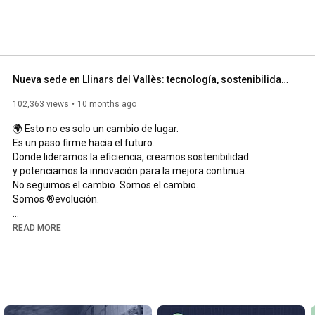
Nueva sede en Llinars del Vallès: tecnología, sostenibilidad y eficiencia en embalaje | Vilapack®
102,363 views
10 months ago
🌍 Esto no es solo un cambio de lugar.

Es un paso firme hacia el futuro.

Donde lideramos la eficiencia, creamos sostenibilidad

y potenciamos la innovación para la mejora continua.

No seguimos el cambio. Somos el cambio.

Somos ®evolución.

📍Vilapack: nueva sede en Llinars del Vallès, para la ®evolución 
READ MORE
del embalaje. 

🏭 Pol. Ind. El Mogent, Av. del Mogent, 60, 08450 Llinars del 
Vallès

#Vilapack
#LlinarsdelVallès
#Llinars
#Embalaje
#Sostenibilidad
#Eficiencia
#Automatización
#Innovación