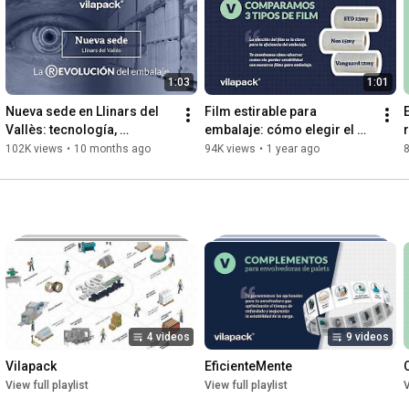
1:03
1:01
Nueva sede en Llinars del 
Film estirable para 
Vallès: tecnología, 
embalaje: cómo elegir el 
sostenibilidad y eficiencia 
mejor rollo según tu carga | 
102K views
•
10 months ago
94K views
•
1 year ago
en embalaje | Vilapack®
Vilapack®
4 videos
9 videos
Vilapack
EficienteMente
View full playlist
View full playlist
V