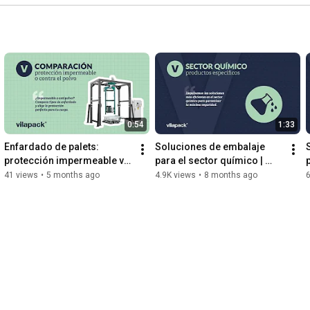
0:54
1:33
Enfardado de palets: 
Soluciones de embalaje 
protección impermeable vs 
para el sector químico | 
p
antipolvo | Vilapack ®
Vilapack®
41 views
•
5 months ago
4.9K views
•
8 months ago
6