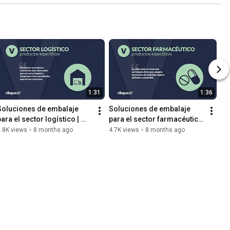
1:31
1:36
Soluciones de embalaje 
Soluciones de embalaje 
ara el sector logístico | 
para el sector farmacéutico 
Vilapack®
| Vilapack®
.8K views
•
8 months ago
4.7K views
•
8 months ago