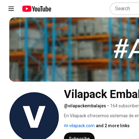
Vilapack Emba
@vilapackembalajes
•
164 subscribe
En Vilapack ofrecemos sistemas de em
vilapack.com
and 2 more links
Subscribe