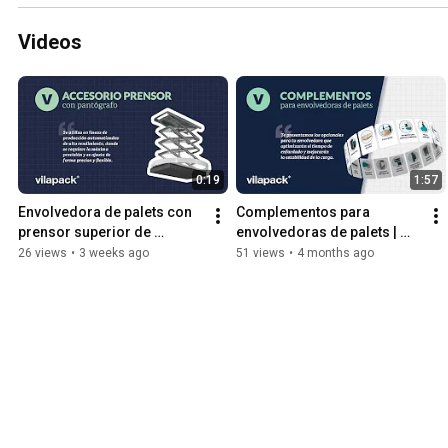
Videos
0:19
1:57
Envolvedora de palets con 
Complementos para 
prensor superior de 
envolvedoras de palets | 
pantógrafo | Vilapack ®
Mejora el enfardado y la 
26 views
•
3 weeks ago
51 views
•
4 months ago
estabilidad de la carga