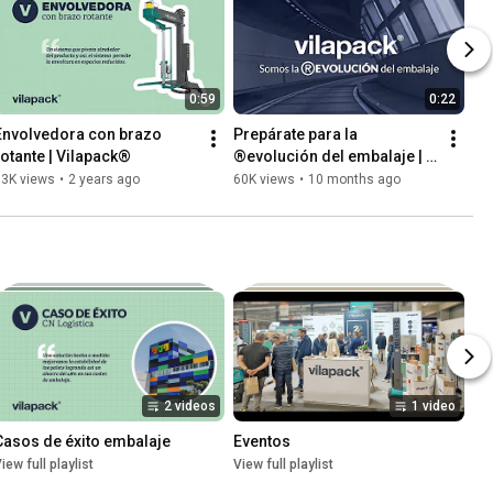
0:59
0:22
Envolvedora con brazo 
Prepárate para la 
rotante | Vilapack®
®evolución del embalaje | 
Vilapack®
83K views
•
2 years ago
60K views
•
10 months ago
2 videos
1 video
Casos de éxito embalaje
Eventos
iew full playlist
View full playlist