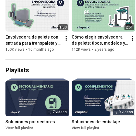
1:00
2:51
Envolvedora de palets con 
Cómo elegir envolvedora 
entrada para transpaleta y 
de palets: tipos, modelos y 
corte automático de film | 
aplicaciones | Vilapack®
150K views
•
10 months ago
112K views
•
2 years ago
Vilapack ®
Playlists
7 videos
9 videos
Soluciones por sectores
Soluciones de embalaje
View full playlist
View full playlist