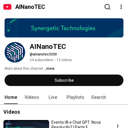
AINanoTEC
AINanoTEC
@ainanotec3330
24 subscribers
•
13 videos
More about this channel
...more
Subscribe
Home
Videos
Live
Playlists
Search
Videos
Evento IA e Chat GPT: Nova
Revolução? | Parte II