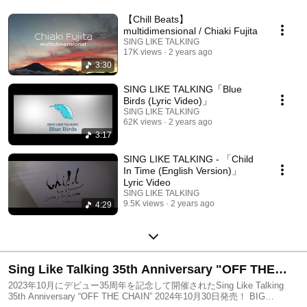
【Chill Beats】
multidimensional / Chiaki Fujita
SING LIKE TALKING
17K views
2 years ago
3:30
SING LIKE TALKING「Blue
Birds (Lyric Video)」
SING LIKE TALKING
62K views
2 years ago
3:17
SING LIKE TALKING - 「Child
In Time (English Version)」
Lyric Video
SING LIKE TALKING
9.5K views
2 years ago
4:29
Sing Like Talking 35th Anniversary "OFF THE
CHAIN”
2023年10月にデビュー35周年を記念して開催されたSing Like Talking
35th Anniversary “OFF THE CHAIN” 2024年10月30日発売！ BIG