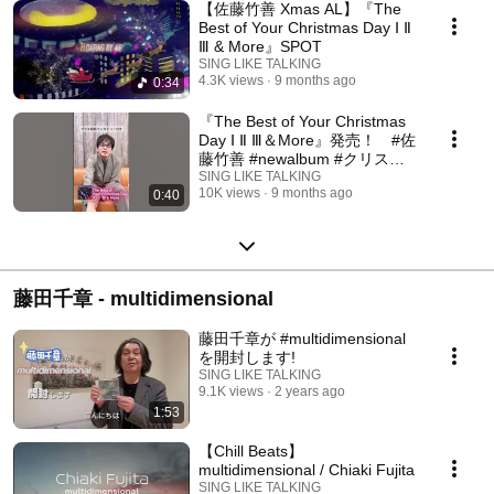
【佐藤竹善 Xmas AL】『The
Best of Your Christmas Day Ⅰ Ⅱ
Ⅲ & More』SPOT
SING LIKE TALKING
4.3K views
9 months ago
0:34
『The Best of Your Christmas
Day Ⅰ Ⅱ Ⅲ＆More』発売！ #佐
藤竹善 #newalbum #クリスマ
ス #christmassongs
SING LIKE TALKING
10K views
9 months ago
0:40
藤田千章 - multidimensional
藤田千章が #multidimensional
を開封します!
SING LIKE TALKING
9.1K views
2 years ago
1:53
【Chill Beats】
multidimensional / Chiaki Fujita
SING LIKE TALKING