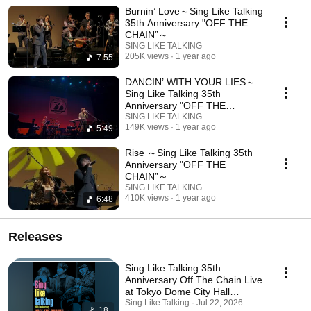
HORNS BEEを迎えたスペシャルなライブが待望の映像作品化！ リハー
Burnin’ Love～Sing Like Talking
サル〜大阪公演〜東京公演...ライブ本番までをカメラが追ったドキュメ
ント映像も収録。（約21分） 【Blu-ray、DVD商品情報】 ご購入リン
35th Anniversary "OFF THE
ク：https://umj.lnk.to/SLT_35th Sing Like Talking 35th Anniversary "OFF
CHAIN”～
THE CHAIN” Live at TOKYO DOME CITY HALL 10.01.2023 発売
SING LIKE TALKING
日：2024年10月30日 形態・価格： BD+2CD ¥12,000（税抜）
205K views
1 year ago
7:55
¥13,200（税込）（品番：POXE-92111） DVD+2CD ¥11,000（税抜）
¥12,100（税込）（品番：POBE-92127） BD ¥8,000（税抜）
DANCIN’ WITH YOUR LIES～
¥8,800（税込）（品番：POXE-12106） DVD ¥7,000（税抜）
Sing Like Talking 35th
¥7,700（税込）（品番：POBE-12119） ※CDには、同一のライブ音源を
Anniversary "OFF THE
収録 ※CD音源・配信あり 【Blu-ray/DVD 商品スペック】 収録時間：
CHAIN”～
SING LIKE TALKING
139分30秒 【Blu-ray】仕様：1層/MPEG4-AVC/1920x1080 59.94i 音声：
149K views
1 year ago
5:49
リニアPCM/2.0ch/ステレオ/日本語/ 24bit/48kHz 【DVD】仕様：片面2
層 音声：リニアPCM/2.0ch/ステレオ/日本語/ 16bit/48kHz
Rise ～Sing Like Talking 35th
CD【Disc1】 M.01-09 CD【Disc2】 M10-18 収録曲 【Blu-ray / DVD共
Anniversary "OFF THE
通】 01.Firecracker 02. My Desire ～冬を越えて～ 03. Dancin' With Your
CHAIN”～
Lies 04. Steps Of Love 05. 夏の彼方 06. Child In Time 07. Blue Birds 08.
SING LIKE TALKING
Hard To Find～Together 09. My Eye's On You 10. Hold On 11. Is It
410K views
1 year ago
6:48
You 12. Maybe 13. 風が吹いた日 14. Skylark 15. Rise 16. Burnin' Love
17. 回想の詩 ENC 18. Spirit Of Love 【Credit】 Sing Like Talking 35th
Anniversary “OFF THE CHAIN” Produced by Sing Like Talking Chikuzen
Sato Chiaki Fujita Tomohiko Nishimura 【Musicians】 Nobuo Eguchi (Dr)
Releases
Akira Okazawa (Ba) Gen Ogimi (Per) Kenta Kanazawa (Gt) Saturu
Shionoya (Pf) Harumi Tsuyuzaki (Cho) BIG HORNS BEE (Horns) Futoshi
Kobayashi (Tp) Atsushi Ozawa (Tp support) Wakaba Kawai (Tb)
Sing Like Talking 35th
Shunosuke Ishikawa (Sax) Koji Orita (Sax) Takahiro Kaneko (Horn
Anniversary Off The Chain Live
Arrange) #singliketalking #live #35th
at Tokyo Dome City Hall
10.01.2023
Sing Like Talking · Jul 22, 2026
18