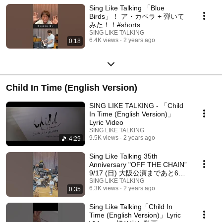
Sing Like Talking 「Blue
Birds」！ ア・カペラ + 弾いて
みた！！#shorts
SING LIKE TALKING
6.4K views
2 years ago
0:18
Child In Time (English Version)
SING LIKE TALKING - 「Child
In Time (English Version)」
Lyric Video
SING LIKE TALKING
9.5K views
2 years ago
4:29
Sing Like Talking 35th
Anniversary "OFF THE CHAIN”
9/17 (日) 大阪公演まであと6日!
#shorts
SING LIKE TALKING
6.3K views
2 years ago
0:35
Sing Like Talking「Child In
Time (English Version)」Lyric