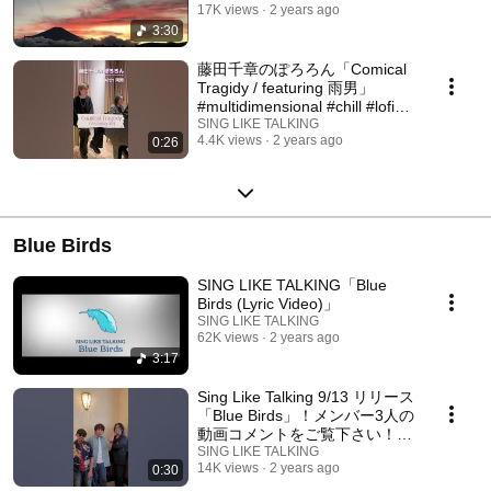
17K views
2 years ago
3:30
藤田千章のぽろろん「Comical
Tragidy / featuring 雨男」
#multidimensional #chill #lofi
#beats
SING LIKE TALKING
4.4K views
2 years ago
0:26
Blue Birds
SING LIKE TALKING「Blue
Birds (Lyric Video)」
SING LIKE TALKING
62K views
2 years ago
3:17
Sing Like Talking 9/13 リリース
「Blue Birds」！メンバー3人の
動画コメントをご覧下さい！！
#shorts
SING LIKE TALKING
14K views
2 years ago
0:30