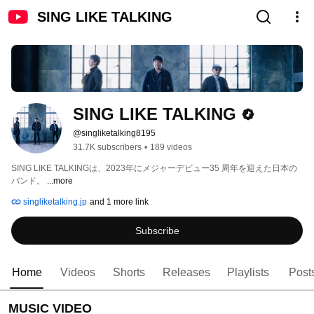
SING LIKE TALKING
SING LIKE TALKING
@singliketalking8195
31.7K subscribers
•
189 videos
SING LIKE TALKINGは、2023年にメジャーデビュー35 周年を迎えた日本の
バンド。 
...more
singliketalking.jp
and 1 more link
Subscribe
Home
Videos
Shorts
Releases
Playlists
Post
MUSIC VIDEO