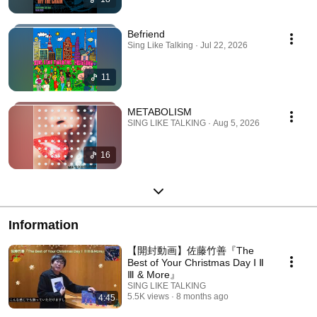
Befriend
Sing Like Talking · Jul 22, 2026
11
METABOLISM
SING LIKE TALKING · Aug 5, 2026
16
Information
【開封動画】佐藤竹善『The
Best of Your Christmas Day Ⅰ Ⅱ
Ⅲ & More』
SING LIKE TALKING
5.5K views
8 months ago
4:45