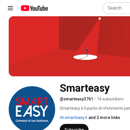
Smarteasy
@smarteasy3761
•
14 subscribers
Smarteasy è il punto di riferimento per i
tradizionali di rete fissa e mobile alle 
smarteasy.it
and 2 more links
Subscribe