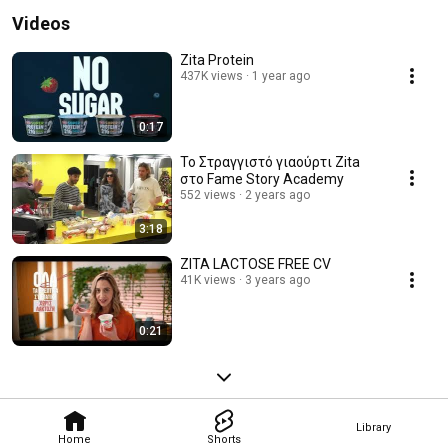
Videos
Zita Protein
437K views
1 year ago
0:17
Το Στραγγιστό γιαούρτι Zita
στο Fame Story Academy
552 views
2 years ago
3:18
ZITA LACTOSE FREE CV
41K views
3 years ago
0:21
Library
Home
Shorts