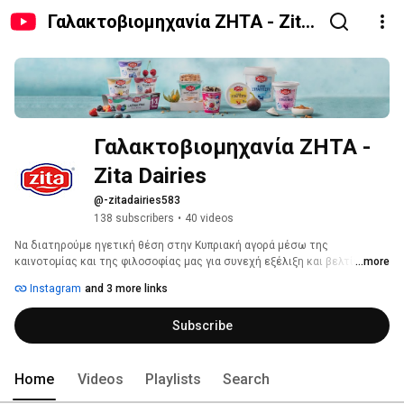
Γαλακτοβιομηχανία ΖΗΤΑ - Zita
Dairies
Γαλακτοβιομηχανία ΖΗΤΑ - 
Zita Dairies
@-zitadairies583
138 subscribers
•
40 videos
Να διατηρούμε ηγετική θέση στην Κυπριακή αγορά μέσω της 
καινοτομίας και της φιλοσοφίας μας για συνεχή εξέλιξη και βελτίωση 
...more
των διαθέσιμων προϊόντων. Να καθορίζουμε τις τάσεις στην τοπική 
Instagram
and 3 more links
αγορά γιαουρτιού καθιστώντας το Brand Zita σημείο αναφοράς στον 
κλάδο. 
Subscribe
Home
Videos
Playlists
Search