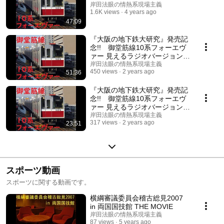
岸田法眼の情熱系現場主義
1.6K views
4 years ago
47:09
『大阪の地下鉄大研究』発売記
念!! 御堂筋線10系フォーエヴ
ァー 見えるラジオバージョン A
面
岸田法眼の情熱系現場主義
450 views
2 years ago
51:36
『大阪の地下鉄大研究』発売記
念!! 御堂筋線10系フォーエヴ
ァー 見えるラジオバージョン B
面
岸田法眼の情熱系現場主義
317 views
2 years ago
23:51
スポーツ動画
スポーツに関する動画です。
横綱審議委員会稽古総見2007
in 両国国技館 THE MOVIE
岸田法眼の情熱系現場主義
87 views
5 years ago