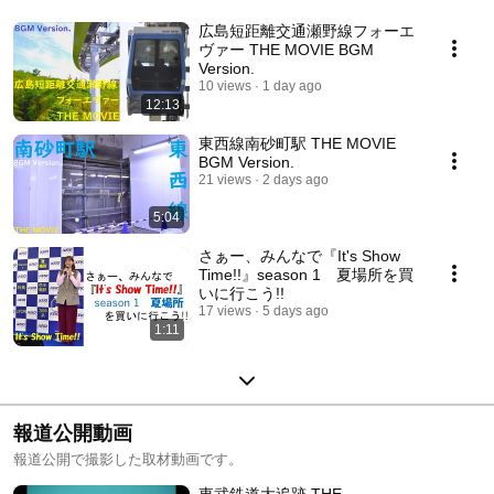
広島短距離交通瀬野線フォーエ
ヴァー THE MOVIE BGM
Version.
10 views
1 day ago
12:13
東西線南砂町駅 THE MOVIE
BGM Version.
21 views
2 days ago
5:04
さぁー、みんなで『It's Show
Time!!』season 1 夏場所を買
いに行こう!!
17 views
5 days ago
1:11
報道公開動画
報道公開で撮影した取材動画です。