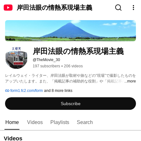
岸田法眼の情熱系現場主義
岸田法眼の情熱系現場主義
@TheMovie_30
197 subscribers
•
206 videos
レイルウェイ・ライター、岸田法眼が取材や旅などの“現場”で撮影したものを
アップいたします。また、「掲載記事の補助的な役割」や「掲載記事の動画
...more
化」などを展開する予定です。よろしくお願い申し上げます。 
form1.fc2.com/form
and 8 more links
Subscribe
Home
Videos
Playlists
Search
Videos