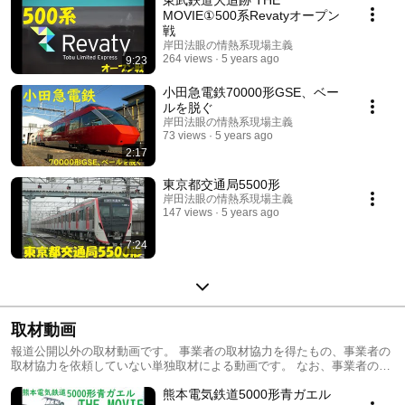
東武鉄道大追跡 THE
MOVIE①500系Revatyオープン
戦
岸田法眼の情熱系現場主義
264 views
5 years ago
9:23
小田急電鉄70000形GSE、ベー
ルを脱ぐ
岸田法眼の情熱系現場主義
73 views
5 years ago
2:17
東京都交通局5500形
岸田法眼の情熱系現場主義
147 views
5 years ago
7:24
取材動画
報道公開以外の取材動画です。 事業者の取材協力を得たもの、事業者の
取材協力を依頼していない単独取材による動画です。 なお、事業者の取
材協力を得たものについては、注釈を入れています。
熊本電気鉄道5000形青ガエル