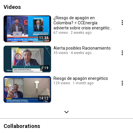
Videos
¿Riesgo de apagón en
Colombia? ⚡ CCEnergía
advierte sobre crisis energética
y Fenómeno del Niño
67 views
2 weeks ago
11:34
Alerta posibles Racionamiento
33 views
4 weeks ago
1:19
Riesgo de apagón energético
129 views
1 month ago
14:12
Collaborations