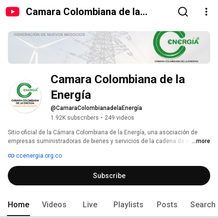
Camara Colombiana de la
Energía
Camara Colombiana de la 
Energía
@CamaraColombianadelaEnergía
1.92K subscribers
•
249 videos
Sitio oficial de la Cámara Colombiana de la Energía, una asociación de 
empresas suministradoras de bienes y servicios de la cadena de valor del 
...more
sector energético. En otras palabras, las empresas nacionales y 
ccenergia.org.co
extranjeras afiliadas a la Cámara Colombiana de la Energía suministran 
insumos y prestan servicios a los generadores, transmisores, 
Subscribe
distribuidores, comercializadores y consumidores de energía en el país, 
bien sea energía eléctrica, gas y combustibles líquidos. 
Home
Videos
Live
Playlists
Posts
Search