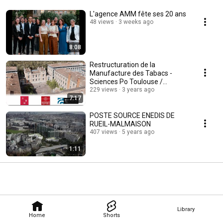
L'agence AMM fête ses 20 ans
48 views
3 weeks ago
8:08
Restructuration de la
Manufacture des Tabacs -
Sciences Po Toulouse /
Université Toulouse 1 Capitole
229 views
3 years ago
7:17
POSTE SOURCE ENEDIS DE
RUEIL-MALMAISON
407 views
5 years ago
1:11
Library
Home
Shorts