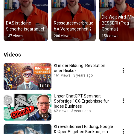
Die Welt wird IM
DAS ist deine 
Ressourcenverbrauc
BESSER! (Frag 
Sicherheitsgarantie!
h = Vergangenheit!?
Obama!)
137 views
200 views
158 views
Videos
KI in der Bildung: Revolution
oder Risiko?
161 views
3 years ago
13:48
Unser ChatGPT-Seminar:
Sofortige 10X-Ergebnisse für
jedes Business
62 views
3 years ago
1:20
KI revolutioniert Bildung, Google
& OpenAI gehen Konkurs, ein