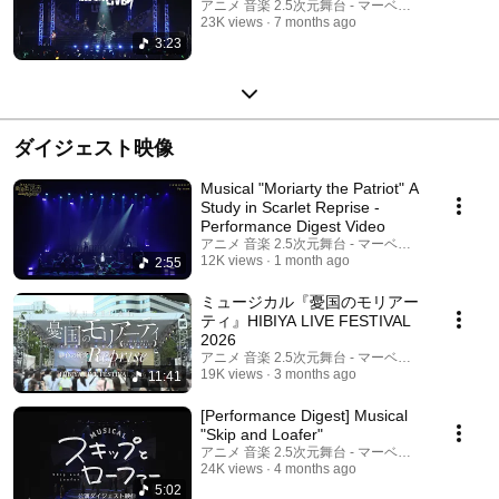
アニメ 音楽 2.5次元舞台 - マーベラス公式チャン
23K views
7 months ago
3:23
ダイジェスト映像
Musical "Moriarty the Patriot" A
Study in Scarlet Reprise -
Performance Digest Video
アニメ 音楽 2.5次元舞台 - マーベラス公式チャン
12K views
1 month ago
2:55
ミュージカル『憂国のモリアー
ティ』HIBIYA LIVE FESTIVAL
2026
アニメ 音楽 2.5次元舞台 - マーベラス公式チャン
19K views
3 months ago
11:41
[Performance Digest] Musical
"Skip and Loafer"
アニメ 音楽 2.5次元舞台 - マーベラス公式チャン
24K views
4 months ago
5:02