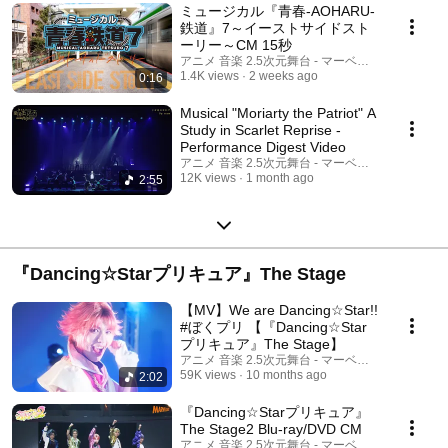
ミュージカル『青春-AOHARU-
鉄道』7～イーストサイドスト
ーリー～CM 15秒
アニメ 音楽 2.5次元舞台 - マーベラス公式チャン
1.4K views
2 weeks ago
0:16
Musical "Moriarty the Patriot" A
Study in Scarlet Reprise -
Performance Digest Video
アニメ 音楽 2.5次元舞台 - マーベラス公式チャン
12K views
1 month ago
2:55
『Dancing☆Starプリキュア』The Stage
【MV】We are Dancing☆Star!!
#ぼくプリ 【『Dancing☆Star
プリキュア』The Stage】
アニメ 音楽 2.5次元舞台 - マーベラス公式チャン
59K views
10 months ago
2:02
『Dancing☆Starプリキュア』
The Stage2 Blu-ray/DVD CM
アニメ 音楽 2.5次元舞台 - マーベラス公式チャン