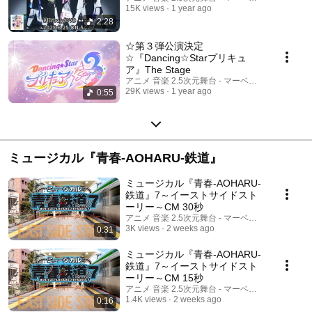
15K views
1 year ago
2:28
☆第３弾公演決定
☆『Dancing☆Starプリキュ
ア』The Stage
アニメ 音楽 2.5次元舞台 - マーベラス公式チャン
29K views
1 year ago
0:55
ミュージカル『青春-AOHARU-鉄道』
ミュージカル『青春-AOHARU-
鉄道』7～イーストサイドスト
ーリー～CM 30秒
アニメ 音楽 2.5次元舞台 - マーベラス公式チャン
3K views
2 weeks ago
0:31
ミュージカル『青春-AOHARU-
鉄道』7～イーストサイドスト
ーリー～CM 15秒
アニメ 音楽 2.5次元舞台 - マーベラス公式チャン
1.4K views
2 weeks ago
0:16