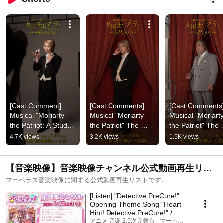
[Cast Comment] 
[Cast Comments] 
[Cast Comments]
Musical "Moriarty 
Musical "Moriarty 
Musical "Moriarty
the Patriot: A Study 
the Patriot" The 
the Patriot" The 
in Scarlet Reprise" 
Scarlet Study 
Study in Scarlet 
4.7K views
3.2K views
1.5K views
Earl Blitz Enders: 
Reprise Count Blitz 
Reprise - Baron 
Kosu...
Enders: Koji...
Lenny Dublin:...
【音楽映像】音楽映像チャンネル公式動画再生リス
ト
マーベラス音楽映像に関する公式動画再生リストです。
[Listen] "Detective PreCure!"
Opening Theme Song "Heart
Hint! Detective PreCure!" /
Theme song si...
アニメ 音楽 2.5次元舞台 - マーベラス公式チャン