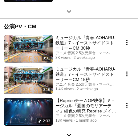
公演PV・CM
ミュージカル『青春-AOHARU-
鉄道』7～イーストサイドスト
ーリー～CM 30秒
アニメ 音楽 2.5次元舞台 - マーベラス公式チャン
3K views
2 weeks ago
0:31
ミュージカル『青春-AOHARU-
鉄道』7～イーストサイドスト
ーリー～CM 15秒
アニメ 音楽 2.5次元舞台 - マーベラス公式チャン
1.4K views
2 weeks ago
0:16
【RepriseチームOP映像】ミュ
ージカル『憂国のモリアーテ
ィ』緋色の研究 Reprise メイン
テーマ
アニメ 音楽 2.5次元舞台 - マーベラス公式チャン
13K views
1 month ago
2:33