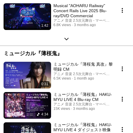
Musical "AOHARU Railway"
Concert Rails Live 2025 Blu-
ray/DVD Commercial
アニメ 音楽 2.5次元舞台 - マーベラス公式チャン
6.8K views
3 months ago
1:42
ミュージカル『薄桜鬼』
ミュージカル『薄桜鬼 真改』黎
明録 CM
アニメ 音楽 2.5次元舞台 - マーベラス公式チャン
6.5K views
1 month ago
0:31
ミュージカル『薄桜鬼』HAKU-
MYU LIVE 4 Blu-ray CM
アニメ 音楽 2.5次元舞台 - マーベラス公式チャン
15K views
3 months ago
4:34
ミュージカル『薄桜鬼』HAKU-
MYU LIVE 4 ダイジェスト映像