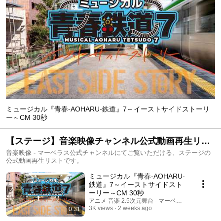
ミュージカル『青春-AOHARU-鉄道』7～イーストサイドストーリ
ー～CM 30秒
【ステージ】音楽映像チャンネル公式動画再生リス
ト
音楽映像 - マーベラス公式チャンネルにてご覧いただける、ステージの
公式動画再生リストです。
ミュージカル『青春-AOHARU-
鉄道』7～イーストサイドスト
ーリー～CM 30秒
アニメ 音楽 2.5次元舞台 - マーベラス公式チャン
3K views
2 weeks ago
0:31