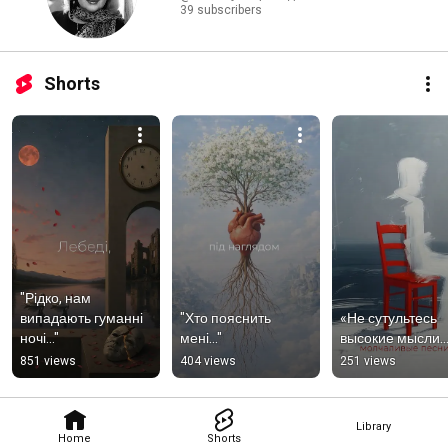
39 subscribers
Shorts
"Рідко, нам 
випадають гуманні 
"Хто пояснить 
«Не сутультесь 
ночі..."
мені..."
высокие мысли
851 views
404 views
251 views
Library
Home
Shorts