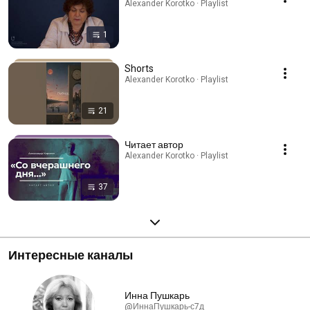
Alexander Korotko · Playlist
1
Shorts
Alexander Korotko · Playlist
21
Читает автор
Alexander Korotko · Playlist
37
Интересные каналы
Инна Пушкарь
@ИннаПушкарь-с7д