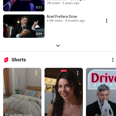
7M views
6 years ago
0:11
Ariel Prefiere Drive
4.3M views
4 months ago
0:09
Shorts
El verdadero lujo: 