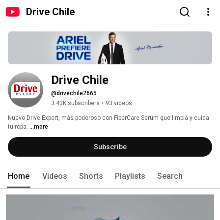
Drive Chile
Drive Chile
@drivechile2665
3.43K subscribers
•
93 videos
Nuevo Drive Expert, más poderoso con FiberCare Serum que limpia y cuida 
tu ropa. 
...more
Subscribe
Home
Videos
Shorts
Playlists
Search