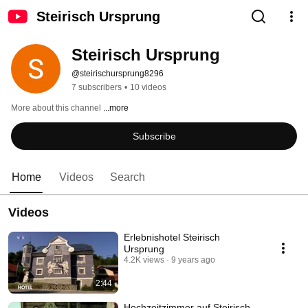
Steirisch Ursprung
Steirisch Ursprung
@steirischursprung8296
7 subscribers
•
10 videos
More about this channel
...more
Subscribe
Home
Videos
Search
Videos
Erlebnishotel Steirisch
Ursprung
4.2K views
9 years ago
2:44
Hochzeitzimmer auf Steirisch