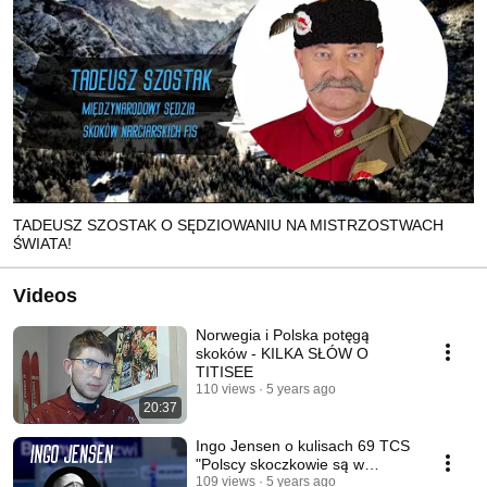
TADEUSZ SZOSTAK O SĘDZIOWANIU NA MISTRZOSTWACH
ŚWIATA!
Videos
Norwegia i Polska potęgą
skoków - KILKA SŁÓW O
TITISEE
110 views
5 years ago
20:37
Ingo Jensen o kulisach 69 TCS
"Polscy skoczkowie są w
nastroju do wygrywania"
109 views
5 years ago