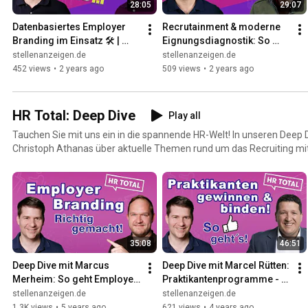
28:05
29:07
Datenbasiertes Employer 
Recrutainment & moderne 
Branding im Einsatz 🛠️ | 
Eignungsdiagnostik: So 
Deep Dive mit Philipp 
geht's! ✅ | Deep Dive mit Jo 
stellenanzeigen.de
stellenanzeigen.de
Weber-Diefenbach
Diercks
452 views
•
2 years ago
509 views
•
2 years ago
HR Total: Deep Dive
Play all
Tauchen Sie mit uns ein in die spannende HR-Welt! In unseren Deep 
Christoph Athanas über aktuelle Themen rund um das Recruiting mit
35:08
46:51
Deep Dive mit Marcus 
Deep Dive mit Marcel Rütten: 
Merheim: So geht Employer 
Praktikantenprogramme - 
Branding erfolgreich
Heute schon die Talente von 
stellenanzeigen.de
stellenanzeigen.de
morgen sichern
1.3K views
•
5 years ago
621 views
•
4 years ago