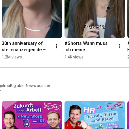
30th anniversary of 
#Shorts Wann muss 
stellenanzeigen.de – 
ich meine 
domain secured. The 
Schwangerschaft 
1.2M views
1.4K views
rest is history. 😎
mitteilen?
egelmäßig über News aus der
.