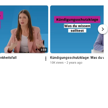
chaft? 
#shorts
3:59
nkheitsfall
Kündigungsschutzklage: Was du wiss
10K views
•
2 years ago