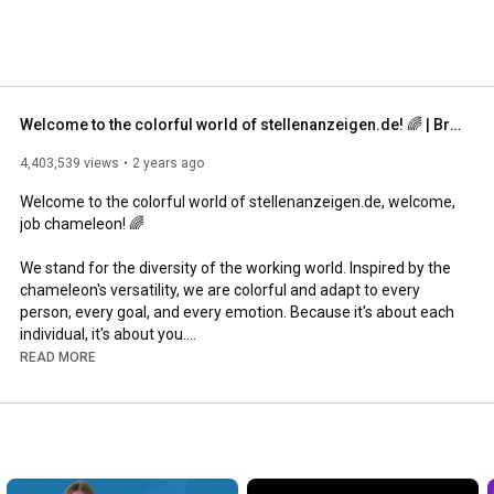
Welcome to the colorful world of stellenanzeigen.de! 🌈 | Brand trailer
4,403,539 views
2 years ago
Welcome to the colorful world of stellenanzeigen.de, welcome, 
job chameleon! 🌈

We stand for the diversity of the working world. Inspired by the 
chameleon's versatility, we are colorful and adapt to every 
person, every goal, and every emotion. Because it's about each 
individual, it's about you.

READ MORE
stellenanzeigen.de is a place where every professional journey 
matters. As your personal companion, we use our expertise to 
help job seekers and employers on their colorful search. 
Transform your career or your company with us! 🎨🖌️

https://www.stellenanzeigen.de/