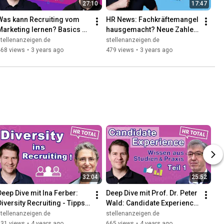
27:10
17:47
Was kann Recruiting vom 
HR News: Fachkräftemangel 
Marketing lernen? Basics 
hausgemacht? Neue Zahlen 
für die HR-Praxis! 💡 | Deep 
& beste Strategien 💥 (feat. 
tellenanzeigen.de
stellenanzeigen.de
Dive mit Dominik Becker
Henner Knabenreich)
468 views
•
3 years ago
479 views
•
3 years ago
32:04
25:52
Deep Dive mit Ina Ferber: 
Deep Dive mit Prof. Dr. Peter 
Diversity Recruiting - Tipps 
Wald: Candidate Experience 
für mehr Diversität im 
- Was wollen Bewerber 
tellenanzeigen.de
stellenanzeigen.de
Recruitingprozess
heute? (Teil 1)
531 views
•
4 years ago
665 views
•
4 years ago