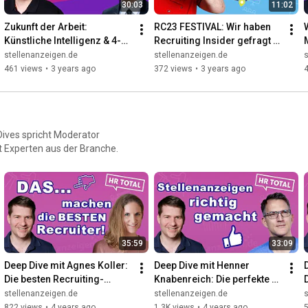
30:03
11:02
Zukunft der Arbeit: 
RC23 FESTIVAL: Wir haben 
Künstliche Intelligenz & 4-
Recruiting Insider gefragt 
Tage-Woche 🤖 | Deep Dive 
🎤 Herausforderungen, 
stellenanzeigen.de
stellenanzeigen.de
s
mit Prof. Roman Briker
Trends, Party & HR 
461 views
•
3 years ago
372 views
•
3 years ago
Podcasts
Dives spricht Moderator
 Experten aus der Branche.
35:59
33:09
Deep Dive mit Agnes Koller: 
Deep Dive mit Henner 
Die besten Recruiting-
Knabenreich: Die perfekte 
Strategien 2021
Stellenanzeige schreiben - 
stellenanzeigen.de
stellenanzeigen.de
s
So geht's!
822 views
•
4 years ago
1.3K views
•
4 years ago