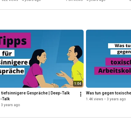
1:04
r tiefsinnigere Gespräche | Deep-Talk 
Was tun gegen toxisch
l-Talk
1.4K views
•
3 years ago
3 years ago