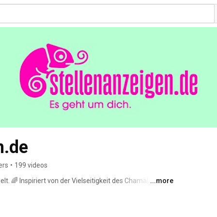
n.de
ers
•
199 videos
elt. 🌈 Inspiriert von der Vielseitigkeit des Chamäleons 
...more
 Menschen, jedes Ziel und jede Emotion an. Denn es geht 
t um euch, es geht um dich. 