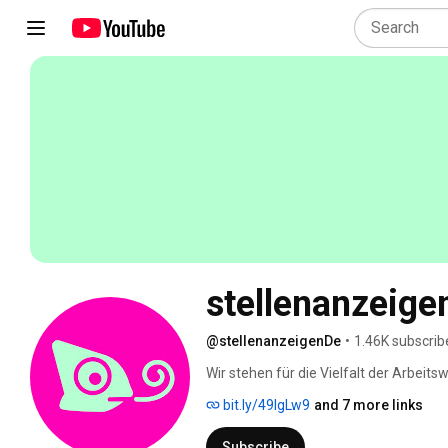
stellenanzeige
@stellenanzeigenDe
•
1.46K subscrib
Wir stehen für die Vielfalt der Arbeitsw
sind wir bunt und passen uns an jeden
bit.ly/49lgLw9
and 7 more links
um jeden Einzelnen persönlich, es geh
Subscribe