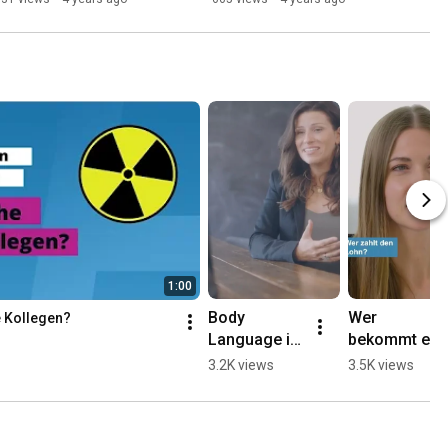
1:00
Body 
Wer 
e Kollegen?
Language in 
bekommt ein 
Job 
Beschäftigu
3.2K views
3.5K views
Interviews 
ngsverbot in 
#shorts
der 
Schwangers