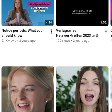
#stellenanzeigende
#it
'saboutyou
4:44
1:52
Notice periods: What you 
Verlagswiesn 
should know
Netzwerktreffen 2023 🥨🎡
B
9.1K views
•
2 years ago
190 views
•
2 years ago