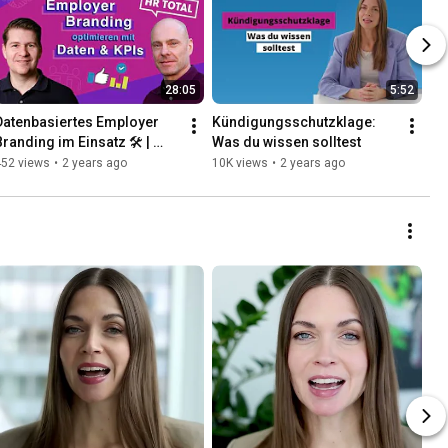
28:05
5:52
Datenbasiertes Employer 
Kündigungsschutzklage: 
randing im Einsatz 🛠️ | 
Was du wissen solltest
Deep Dive mit Philipp 
452 views
•
2 years ago
10K views
•
2 years ago
Weber-Diefenbach