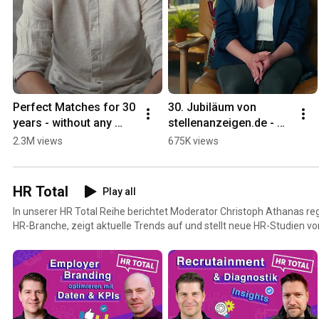
Perfect Matches for 30 
30. Jubiläum von 
years - without any 
stellenanzeigen.de - 
swiping 💜
Suchleiste auf. Jobtitel 
2.3M views
675K views
rein. Fertig. 👌🏼
HR Total
Play all
In unserer HR Total Reihe berichtet Moderator Christoph Athanas r
HR-Branche, zeigt aktuelle Trends auf und stellt neue HR-Studien vor