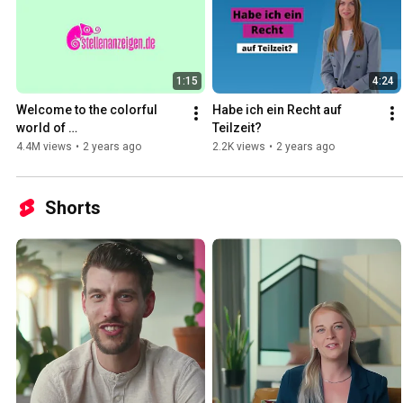
1:15
4:24
Welcome to the colorful 
Habe ich ein Recht auf 
world of 
Teilzeit?
stellenanzeigen.de! 🌈 | 
4.4M views
•
2 years ago
2.2K views
•
2 years ago
Brand trailer
Shorts