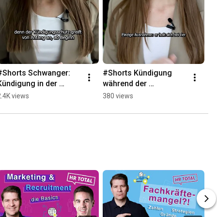
#Shorts Schwanger: 
#Shorts Kündigung 
Kündigung in der 
während der 
Probezeit?
Schwangerschaft
2.4K views
380 views