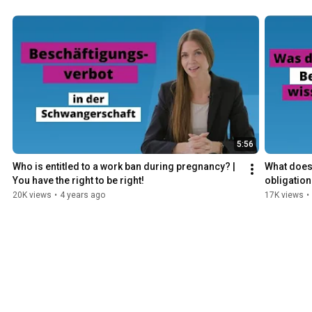
5:56
Who is entitled to a work ban during pregnancy? | 
What does 
You have the right to be right!
obligation
20K views
•
4 years ago
17K views
•