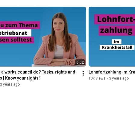
6:02
a works council do? Tasks, rights and 
Lohnfortzahlung im Kra
s | Know your rights!
10K views
•
3 years ago
3 years ago