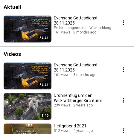
Aktuell
Evensong Gottesdienst
28.11.2025
Ev. Kirchengemeinde Wickrathberg
161 views
8 months ago
54:41
Videos
Evensong Gottesdienst
28.11.2025
161 views
8 months ago
54:41
Drohnenflug um den
Wickrathberger Kirchturm
239 views
2 years ago
1:46
Heiligabend 2021
512 views
4 years ago