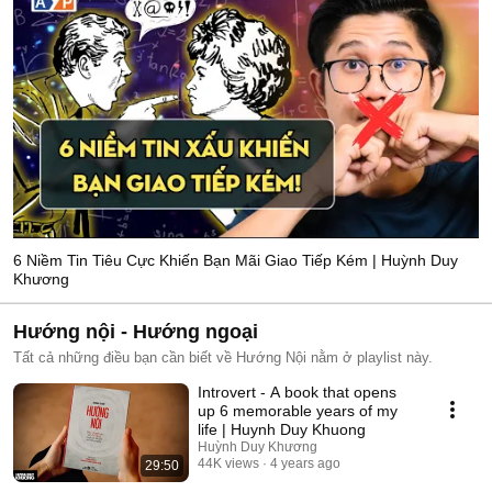
6 Niềm Tin Tiêu Cực Khiến Bạn Mãi Giao Tiếp Kém | Huỳnh Duy
Khương
Hướng nội - Hướng ngoại
Tất cả những điều bạn cần biết về Hướng Nội nằm ở playlist này.
Introvert - A book that opens
up 6 memorable years of my
life | Huynh Duy Khuong
Huỳnh Duy Khương
44K views
4 years ago
29:50