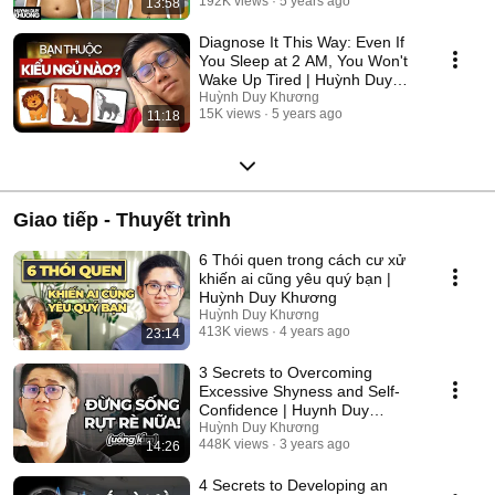
192K views
5 years ago
13:58
Diagnose It This Way: Even If
You Sleep at 2 AM, You Won't
Wake Up Tired | Huỳnh Duy
Khương
Huỳnh Duy Khương
15K views
5 years ago
11:18
Giao tiếp - Thuyết trình
6 Thói quen trong cách cư xử
khiến ai cũng yêu quý bạn |
Huỳnh Duy Khương
Huỳnh Duy Khương
413K views
4 years ago
23:14
3 Secrets to Overcoming
Excessive Shyness and Self-
Confidence | Huynh Duy
Khuong
Huỳnh Duy Khương
448K views
3 years ago
14:26
4 Secrets to Developing an