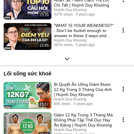
Chi Tiết | Huỳnh Duy Khương
Huỳnh Duy Khương
437K views
4 years ago
23:29
"WHAT IS YOUR WEAKNESS?"
- Don't be foolish enough to
answer in these 3 ways and
FAIL YOUR INTERV...
Huỳnh Duy Khương
387K views
5 years ago
13:45
Lối sống sức khoẻ
Bí Quyết Ăn Uống Giảm Được
12 Kg Trong 3 Tháng Của Anh
| Huỳnh Duy Khương
Huỳnh Duy Khương
85K views
5 years ago
13:57
Giảm 12 Kg Trong 3 Tháng Mà
Không Phải Tập Thể Dục Hay
Ăn Kiêng | Huỳnh Duy Khương
Huỳnh Duy Khương