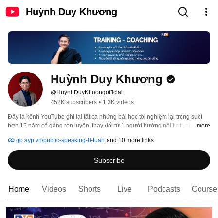
Huỳnh Duy Khương
Huỳnh Duy Khương
@HuynhDuyKhuongofficial
452K subscribers
•
1.3K videos
Đây là kênh YouTube ghi lại tất cả những bài học tôi nghiệm lại trong suốt 
hơn 15 năm cố gắng rèn luyện, thay đổi từ 1 người hướng nội tự ti, nhút 
...more
nhát, không dám bắt chuyện với ai, và bây giờ trở thành Managing Partner 
go.ayp.vn/public-speaking-8-tuan
and 10 more links
tại AYP 
Subscribe
Home
Videos
Shorts
Live
Podcasts
Course