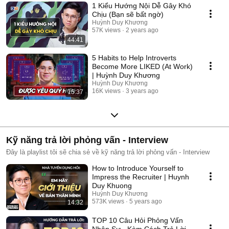
1 Kiểu Hướng Nội Dễ Gây Khó
Chịu (Bạn sẽ bất ngờ)
Huỳnh Duy Khương
57K views
2 years ago
44:41
5 Habits to Help Introverts
Become More LIKED (At Work)
| Huỳnh Duy Khương
Huỳnh Duy Khương
16K views
3 years ago
15:37
Kỹ năng trả lời phỏng vấn - Interview
Đây là playlist tôi sẽ chia sẻ về kỹ năng trả lời phỏng vấn - Interview
How to Introduce Yourself to
Impress the Recruiter | Huynh
Duy Khuong
Huỳnh Duy Khương
573K views
5 years ago
14:32
TOP 10 Câu Hỏi Phỏng Vấn
Nhân Sự - Kèm Cách Trả Lời