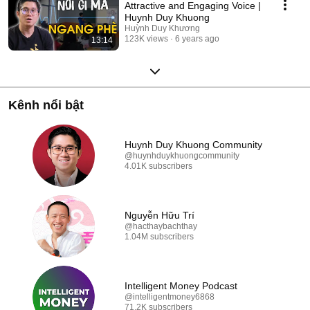
Attractive and Engaging Voice |
Huynh Duy Khuong
Huỳnh Duy Khương
123K views
6 years ago
13:14
Kênh nổi bật
Huynh Duy Khuong Community
@huynhduykhuongcommunity
4.01K subscribers
Nguyễn Hữu Trí
@hacthaybachthay
1.04M subscribers
Intelligent Money Podcast
@intelligentmoney6868
71.2K subscribers