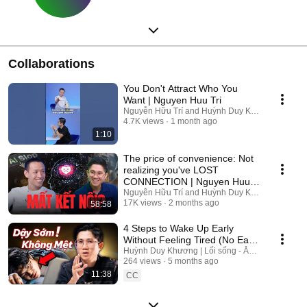
Collaborations
You Don't Attract Who You
Want | Nguyen Huu Tri
Nguyễn Hữu Trí and Huỳnh Duy Khương
4.7K views
1 month ago
1:10
The price of convenience: Not
realizing you've LOST
CONNECTION | Nguyen Huu
Tri x Huynh Duy Khuong
Nguyễn Hữu Trí and Huỳnh Duy Khương
17K views
2 months ago
58:58
4 Steps to Wake Up Early
Without Feeling Tired (No Early
Bedtime Required)
Huỳnh Duy Khương | Lối sống - Ăn uống and H
264 views
5 months ago
11:38
CC